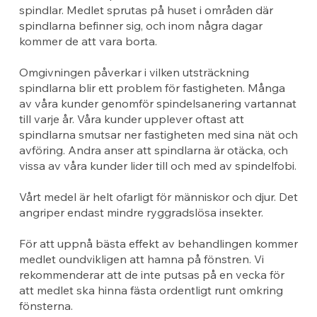
spindlar. Medlet sprutas på huset i områden där
spindlarna befinner sig, och inom några dagar
kommer de att vara borta.
Omgivningen påverkar i vilken utsträckning
spindlarna blir ett problem för fastigheten. Många
av våra kunder genomför spindelsanering vartannat
till varje år. Våra kunder upplever oftast att
spindlarna smutsar ner fastigheten med sina nät och
avföring. Andra anser att spindlarna är otäcka, och
vissa av våra kunder lider till och med av spindelfobi.
Vårt medel är helt ofarligt för människor och djur. Det
angriper endast mindre ryggradslösa insekter.
För att uppnå bästa effekt av behandlingen kommer
medlet oundvikligen att hamna på fönstren. Vi
rekommenderar att de inte putsas på en vecka för
att medlet ska hinna fästa ordentligt runt omkring
fönsterna.