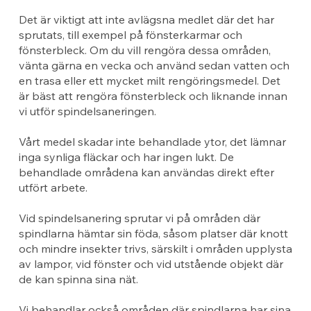
Det är viktigt att inte avlägsna medlet där det har
sprutats, till exempel på fönsterkarmar och
fönsterbleck. Om du vill rengöra dessa områden,
vänta gärna en vecka och använd sedan vatten och
en trasa eller ett mycket milt rengöringsmedel. Det
är bäst att rengöra fönsterbleck och liknande innan
vi utför spindelsaneringen.
Vårt medel skadar inte behandlade ytor, det lämnar
inga synliga fläckar och har ingen lukt. De
behandlade områdena kan användas direkt efter
utfört arbete.
Vid spindelsanering sprutar vi på områden där
spindlarna hämtar sin föda, såsom platser där knott
och mindre insekter trivs, särskilt i områden upplysta
av lampor, vid fönster och vid utstående objekt där
de kan spinna sina nät.
Vi behandlar också områden där spindlarna har sina