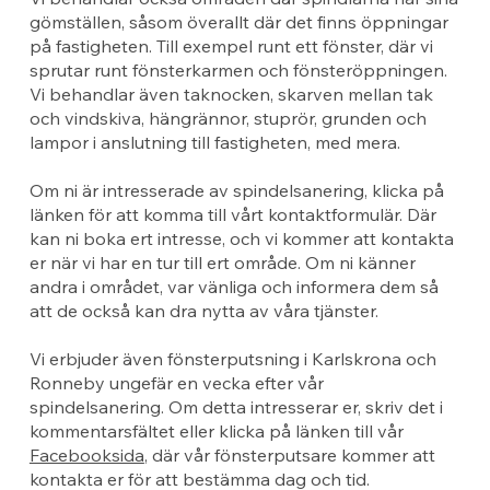
gömställen, såsom överallt där det finns öppningar
på fastigheten. Till exempel runt ett fönster, där vi
sprutar runt fönsterkarmen och fönsteröppningen.
Vi behandlar även taknocken, skarven mellan tak
och vindskiva, hängrännor, stuprör, grunden och
lampor i anslutning till fastigheten, med mera.
Om ni är intresserade av spindelsanering, klicka på
länken för att komma till vårt kontaktformulär. Där
kan ni boka ert intresse, och vi kommer att kontakta
er när vi har en tur till ert område. Om ni känner
andra i området, var vänliga och informera dem så
att de också kan dra nytta av våra tjänster.
Vi erbjuder även fönsterputsning i Karlskrona och
Ronneby ungefär en vecka efter vår
spindelsanering. Om detta intresserar er, skriv det i
kommentarsfältet eller klicka på länken till vår
Facebooksida
, där vår fönsterputsare kommer att
kontakta er för att bestämma dag och tid.