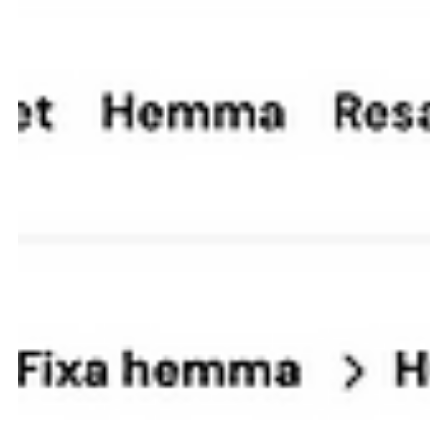
Vanliga metoder för spindelsanering Det finns flera
metoder för att bekämpa spindlar, men det är viktigt
att välja r