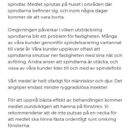
spindlar. Medlet sprutas på huset i områden där
spindlarna befinner sig, och inom några dagar
kommer de att vara borta.
Omgivningen påverkar i vilken utsträckning
spindlarna blir ett problem för fastigheten. Många
av våra kunder genomför spindelsanering vartannat
till varje år. Våra kunder upplever oftast att
spindlarna smutsar ner fastigheten med sina nät och
avföring. Andra anser att spindlarna är otäcka, och
vissa av våra kunder lider till och med av spindelfobi.
Vårt medel är helt ofarligt för människor och djur. Det
angriper endast mindre ryggradslösa insekter.
För att uppnå bästa effekt av behandlingen kommer
medlet oundvikligen att hamna på fönstren. Vi
rekommenderar att de inte putsas på en vecka för
att medlet ska hinna fästa ordentligt runt omkring
fönsterna.