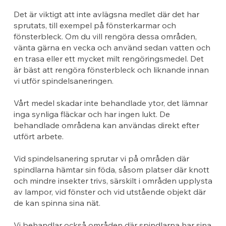
Det är viktigt att inte avlägsna medlet där det har
sprutats, till exempel på fönsterkarmar och
fönsterbleck. Om du vill rengöra dessa områden,
vänta gärna en vecka och använd sedan vatten och
en trasa eller ett mycket milt rengöringsmedel. Det
är bäst att rengöra fönsterbleck och liknande innan
vi utför spindelsaneringen.
Vårt medel skadar inte behandlade ytor, det lämnar
inga synliga fläckar och har ingen lukt. De
behandlade områdena kan användas direkt efter
utfört arbete.
Vid spindelsanering sprutar vi på områden där
spindlarna hämtar sin föda, såsom platser där knott
och mindre insekter trivs, särskilt i områden upplysta
av lampor, vid fönster och vid utstående objekt där
de kan spinna sina nät.
Vi behandlar också områden där spindlarna har sina