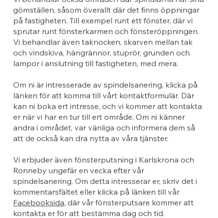
gömställen, såsom överallt där det finns öppningar
på fastigheten. Till exempel runt ett fönster, där vi
sprutar runt fönsterkarmen och fönsteröppningen.
Vi behandlar även taknocken, skarven mellan tak
och vindskiva, hängrännor, stuprör, grunden och
lampor i anslutning till fastigheten, med mera.
Om ni är intresserade av spindelsanering, klicka på
länken för att komma till vårt kontaktformulär. Där
kan ni boka ert intresse, och vi kommer att kontakta
er när vi har en tur till ert område. Om ni känner
andra i området, var vänliga och informera dem så
att de också kan dra nytta av våra tjänster.
Vi erbjuder även fönsterputsning i Karlskrona och
Ronneby ungefär en vecka efter vår
spindelsanering. Om detta intresserar er, skriv det i
kommentarsfältet eller klicka på länken till vår
Facebooksida
, där vår fönsterputsare kommer att
kontakta er för att bestämma dag och tid.