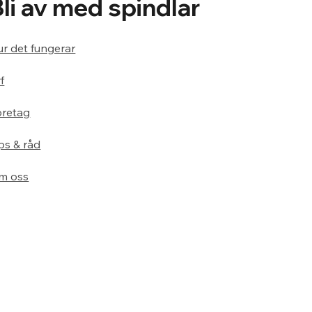
Bli av med spindlar
r det fungerar
f
öretag
ps & råd
m oss