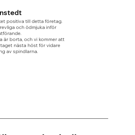
rnstedt
et positiva till detta företag.
revliga och ödmjuka inför
utförande.
a är borta, och vi kommer att
etaget nästa höst för vidare
g av spindlarna.