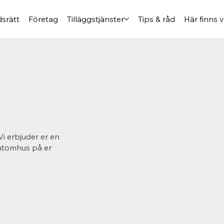
srätt
Företag
Tilläggstjänster
Tips & råd
Här finns v
Vi erbjuder er en
 utomhus på er