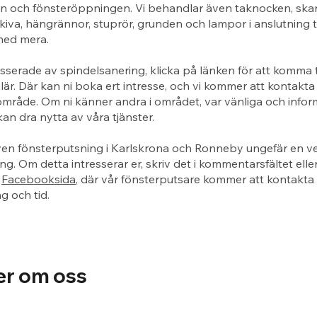
n och fönsteröppningen. Vi behandlar även taknocken, ska
kiva, hängrännor, stuprör, grunden och lampor i anslutning ti
med mera.
esserade av spindelsanering, klicka på länken för att komma ti
är. Där kan ni boka ert intresse, och vi kommer att kontakta 
rt område. Om ni känner andra i området, var vänliga och info
kan dra nytta av våra tjänster.
ven fönsterputsning i Karlskrona och Ronneby ungefär en ve
ng. Om detta intresserar er, skriv det i kommentarsfältet eller
r
Facebooksida
, där vår fönsterputsare kommer att kontakta e
 och tid.
er om oss