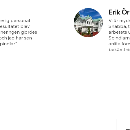
Erik Ö
revlig personal
Vi är myck
esultatet blev
Snabba, t
aneringen gjordes
arbetets 
och jag har sen
Spindlarn
pindlar"
anlita för
bekämtnin