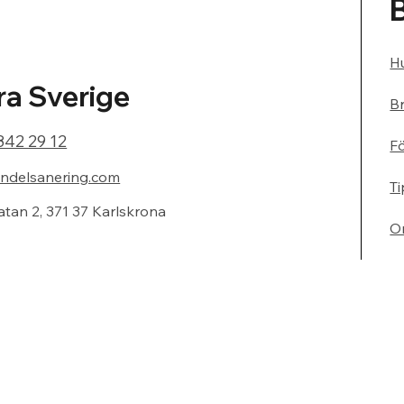
Hu
a Sverige
Br
842 29 12
F
ndelsanering.com
Ti
atan 2, 371 37 Karlskrona
O