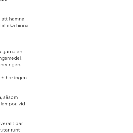
n att hamna
let ska hinna
å
a gärna en
ingsmedel.
aneringen.
ch har ingen
a, såsom
 lampor, vid
erallt där
rutar runt