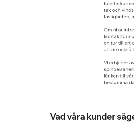
fönsterkarme
tak och vinds
fastigheten, 
Om ni är intr
kontaktformul
en tur till e
att de också 
Vi erbjuder ä
spindelsaneri
länken till vå
bestämma dag
Vad våra kunder säg