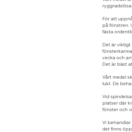
ryggradslösa 
För att uppn
på fönstren. 
fästa ordentl
Det är viktigt
fönsterkarma
vecka och anv
Det är bäst a
Vårt medel sk
lukt. De beha
Vid spindelsa
platser där k
fönster och v
Vi behandlar 
det finns öppn