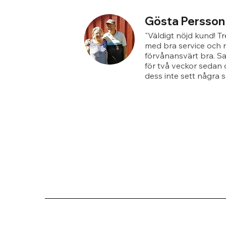
Gösta Persson
"Väldigt nöjd kund! T
med bra service och r
förvånansvärt bra. S
för två veckor sedan 
dess inte sett några s