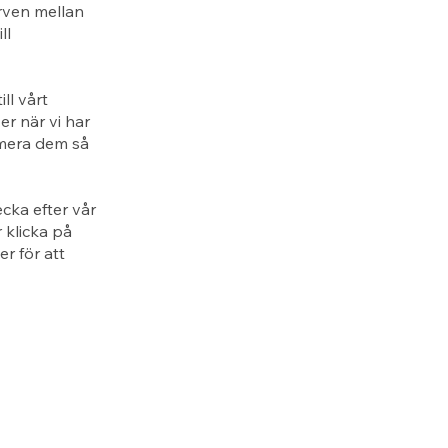
rven mellan
ll
ll vårt
er när vi har
rmera dem så
cka efter vår
 klicka på
r för att