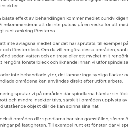
insekter.
å bästa effekt av behandlingen kommer medlet oundviklige
Vi rekommenderar att de inte putsas på en vecka för att med
igt runt omkring fönsterna.
 att inte avlägsna medlet där det har sprutats, till exempel p
r och fönsterbleck. Om du vill rengöra dessa områden, vänt
änd sedan vatten och en trasa eller ett mycket milt rengör
tt rengöra fönsterbleck och liknande innan vi utför spindels
adar inte behandlade ytor, det lämnar inga synliga fläckar o
ndlade områdena kan användas direkt efter utfört arbete.
nering sprutar vi på områden där spindlarna hämtar sin föd
nott och mindre insekter trivs, särskilt i områden upplysta av
id utstående objekt där de kan spinna sina nät.
också områden där spindlarna har sina gömställen, såsom öv
ingar på fastigheten. Till exempel runt ett fönster, där vi sp