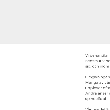
Vi behandlar 
nedsmutsande
sig, och inom
Omgivningen p
Många av våra
upplever ofta
Andra anser a
spindelfobi.
Vårt medel är