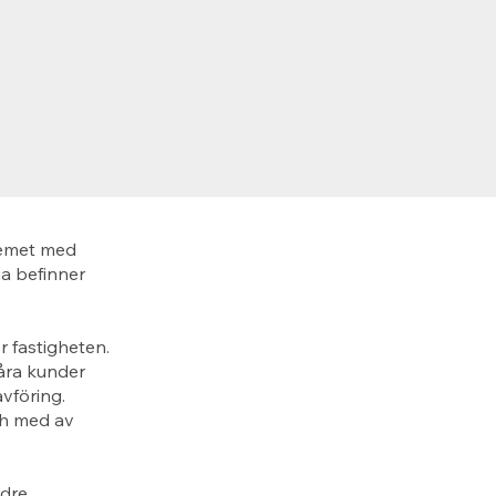
lemet med
a befinner
r fastigheten.
Våra kunder
vföring.
och med av
ndre