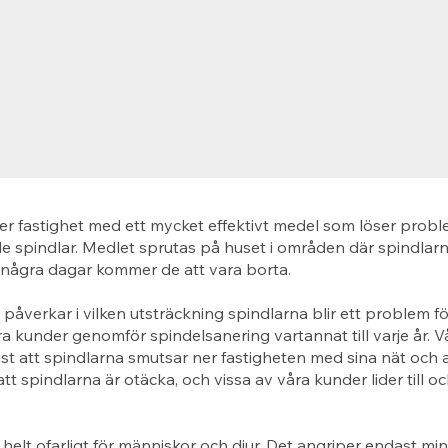
er fastighet med ett mycket effektivt medel som löser prob
 spindlar. Medlet sprutas på huset i områden där spindlarn
 några dagar kommer de att vara borta.
åverkar i vilken utsträckning spindlarna blir ett problem fö
 kunder genomför spindelsanering vartannat till varje år. 
st att spindlarna smutsar ner fastigheten med sina nät och a
tt spindlarna är otäcka, och vissa av våra kunder lider till 
 helt ofarligt för människor och djur. Det angriper endast mi