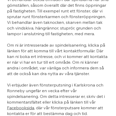
gömställen, såsom överallt där det finns öppningar
på fastigheten. Till exempel runt ett fönster, där vi
sprutar runt fönsterkarmen och fönsteröppningen.
Vi behandlar även taknocken, skarven mellan tak
och vindskiva, hängrännor, stuprör, grunden och
lampor i anslutning till fastigheten, med mera.
Om ni är intresserade av spindelsanering, klicka på
länken för att komma till vårt kontaktformulär. Där
kan ni boka ert intresse, och vi kommer att kontakta
er när vi har en tur till ert område. Om ni känner
andra i området, var vänliga och informera dem så
att de också kan dra nytta av våra tjänster.
Vi erbjuder även fönsterputsning i Karlskrona och
Ronneby ungefär en vecka efter vår
spindelsanering. Om detta intresserar er, skriv det i
kommentarsfältet eller klicka på länken till vår
Facebooksida
, där vår fönsterputsare kommer att
kontakta er för att bestämma dag och tid.