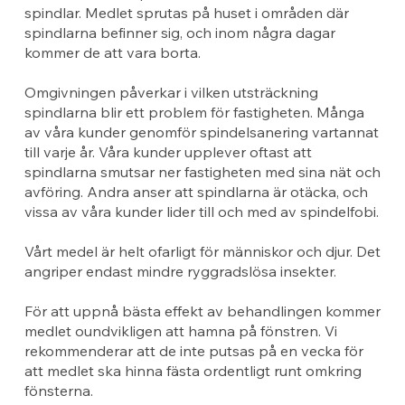
spindlar. Medlet sprutas på huset i områden där
spindlarna befinner sig, och inom några dagar
kommer de att vara borta.
Omgivningen påverkar i vilken utsträckning
spindlarna blir ett problem för fastigheten. Många
av våra kunder genomför spindelsanering vartannat
till varje år. Våra kunder upplever oftast att
spindlarna smutsar ner fastigheten med sina nät och
avföring. Andra anser att spindlarna är otäcka, och
vissa av våra kunder lider till och med av spindelfobi.
Vårt medel är helt ofarligt för människor och djur. Det
angriper endast mindre ryggradslösa insekter.
För att uppnå bästa effekt av behandlingen kommer
medlet oundvikligen att hamna på fönstren. Vi
rekommenderar att de inte putsas på en vecka för
att medlet ska hinna fästa ordentligt runt omkring
fönsterna.