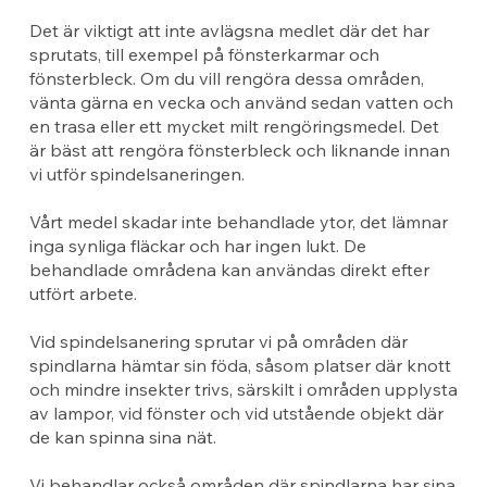
Det är viktigt att inte avlägsna medlet där det har
sprutats, till exempel på fönsterkarmar och
fönsterbleck. Om du vill rengöra dessa områden,
vänta gärna en vecka och använd sedan vatten och
en trasa eller ett mycket milt rengöringsmedel. Det
är bäst att rengöra fönsterbleck och liknande innan
vi utför spindelsaneringen.
Vårt medel skadar inte behandlade ytor, det lämnar
inga synliga fläckar och har ingen lukt. De
behandlade områdena kan användas direkt efter
utfört arbete.
Vid spindelsanering sprutar vi på områden där
spindlarna hämtar sin föda, såsom platser där knott
och mindre insekter trivs, särskilt i områden upplysta
av lampor, vid fönster och vid utstående objekt där
de kan spinna sina nät.
Vi behandlar också områden där spindlarna har sina