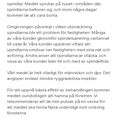
spindlar. Medlet sprutas på huset i områden där
spindlarna befinner sig, och inom några dagar
kommer de att vara borta.
Omgivningen påverkar i vilken utsträckning
spindlarna blir ett problem för fastigheten. Många
av våra kunder genomför spindelsanering vartannat
till varje år. Våra kunder upplever oftast att
spindlarna smutsar ner fastigheten med sina nät och
avföring. Andra anser att spindlarna är otäcka, och
vissa av våra kunder lider till och med av spindelfobi.
Vårt medel är helt ofarligt för människor och djur. Det
angriper endast mindre ryggradslösa insekter.
För att uppnå bästa effekt av behandlingen kommer
medlet oundvikligen att hamna på fönstren. Vi
rekommenderar att de inte putsas på en vecka för
att medlet ska hinna fästa ordentligt runt omkring
fönsterna.