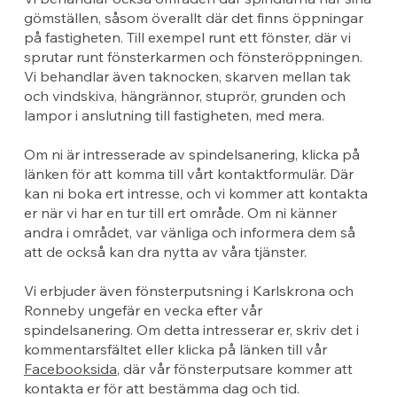
gömställen, såsom överallt där det finns öppningar
på fastigheten. Till exempel runt ett fönster, där vi
sprutar runt fönsterkarmen och fönsteröppningen.
Vi behandlar även taknocken, skarven mellan tak
och vindskiva, hängrännor, stuprör, grunden och
lampor i anslutning till fastigheten, med mera.
Om ni är intresserade av spindelsanering, klicka på
länken för att komma till vårt kontaktformulär. Där
kan ni boka ert intresse, och vi kommer att kontakta
er när vi har en tur till ert område. Om ni känner
andra i området, var vänliga och informera dem så
att de också kan dra nytta av våra tjänster.
Vi erbjuder även fönsterputsning i Karlskrona och
Ronneby ungefär en vecka efter vår
spindelsanering. Om detta intresserar er, skriv det i
kommentarsfältet eller klicka på länken till vår
Facebooksida
, där vår fönsterputsare kommer att
kontakta er för att bestämma dag och tid.