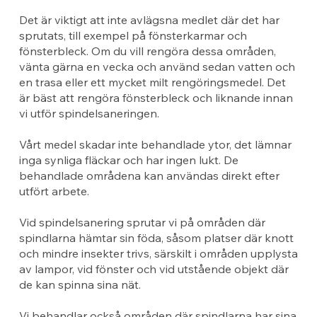
Det är viktigt att inte avlägsna medlet där det har
sprutats, till exempel på fönsterkarmar och
fönsterbleck. Om du vill rengöra dessa områden,
vänta gärna en vecka och använd sedan vatten och
en trasa eller ett mycket milt rengöringsmedel. Det
är bäst att rengöra fönsterbleck och liknande innan
vi utför spindelsaneringen.
Vårt medel skadar inte behandlade ytor, det lämnar
inga synliga fläckar och har ingen lukt. De
behandlade områdena kan användas direkt efter
utfört arbete.
Vid spindelsanering sprutar vi på områden där
spindlarna hämtar sin föda, såsom platser där knott
och mindre insekter trivs, särskilt i områden upplysta
av lampor, vid fönster och vid utstående objekt där
de kan spinna sina nät.
Vi behandlar också områden där spindlarna har sina