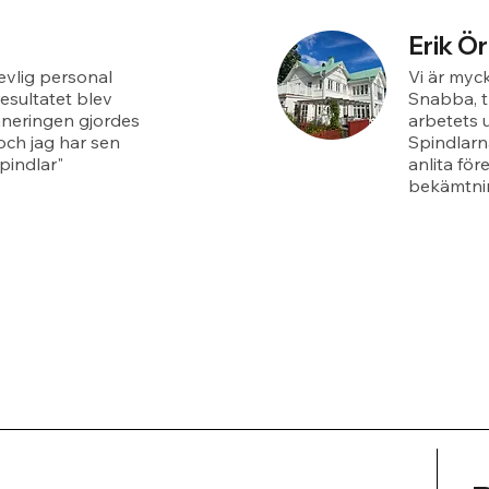
Erik Ö
revlig personal
Vi är myck
esultatet blev
Snabba, t
aneringen gjordes
arbetets 
och jag har sen
Spindlarn
pindlar"
anlita för
bekämtnin