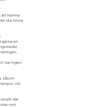
n att hamna
let ska hinna
å
a gärna en
ingsmedel.
aneringen.
ch har ingen
a, såsom
 lampor, vid
erallt där
rutar runt