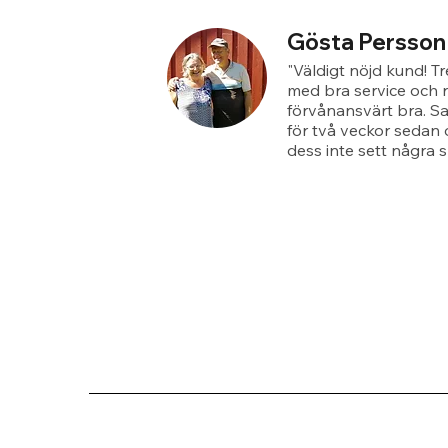
Gösta Persson
"Väldigt nöjd kund! T
med bra service och r
förvånansvärt bra. S
för två veckor sedan 
dess inte sett några s