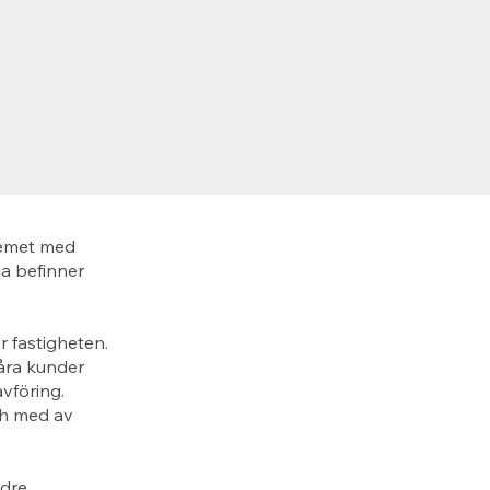
lemet med
a befinner
r fastigheten.
Våra kunder
vföring.
och med av
ndre