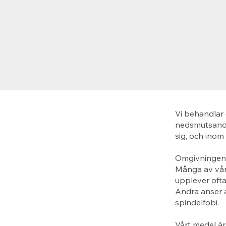
Vi behandlar 
nedsmutsande
sig, och inom
Omgivningen p
Många av våra
upplever ofta
Andra anser a
spindelfobi.
Vårt medel är