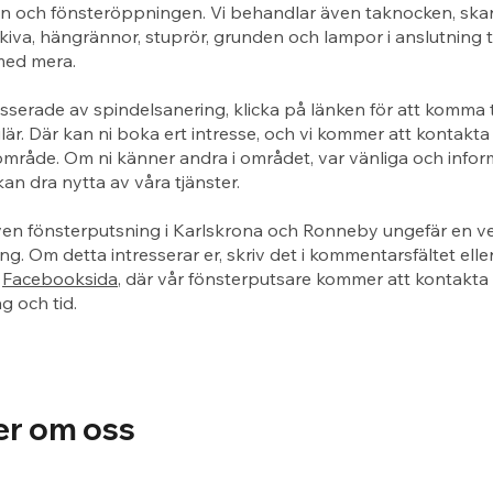
n och fönsteröppningen. Vi behandlar även taknocken, ska
kiva, hängrännor, stuprör, grunden och lampor i anslutning ti
med mera.
esserade av spindelsanering, klicka på länken för att komma ti
är. Där kan ni boka ert intresse, och vi kommer att kontakta 
rt område. Om ni känner andra i området, var vänliga och info
kan dra nytta av våra tjänster.
ven fönsterputsning i Karlskrona och Ronneby ungefär en ve
ng. Om detta intresserar er, skriv det i kommentarsfältet eller
r
Facebooksida
, där vår fönsterputsare kommer att kontakta e
 och tid.
er om oss