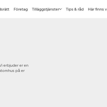
srätt
Företag
Tilläggstjänster
Tips & råd
Här finns v
Vi erbjuder er en
 utomhus på er