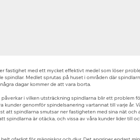
er fastighet med ett mycket effektivt medel som löser prob
 spindlar. Medlet sprutas på huset i områden där spindlarn
 några dagar kommer de att vara borta.
åverkar i vilken utsträckning spindlarna blir ett problem fö
 kunder genomför spindelsanering vartannat till varje år. 
st att spindlarna smutsar ner fastigheten med sina nät och a
tt spindlarna är otäcka, och vissa av våra kunder lider till 
 helt ofarligt för människor och djur. Det angriper endast mi