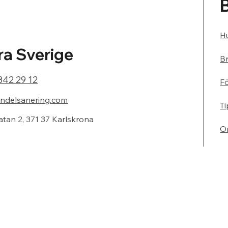
Hu
a Sverige
Br
842 29 12
F
ndelsanering.com
Ti
atan 2, 371 37 Karlskrona
O