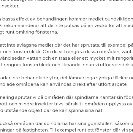
insekter.
å bästa effekt av behandlingen kommer medlet oundviklige
Vi rekommenderar att de inte putsas på en vecka för att med
igt runt omkring fönsterna.
 att inte avlägsna medlet där det har sprutats, till exempel p
r och fönsterbleck. Om du vill rengöra dessa områden, vänt
änd sedan vatten och en trasa eller ett mycket milt rengör
tt rengöra fönsterbleck och liknande innan vi utför spindels
adar inte behandlade ytor, det lämnar inga synliga fläckar o
ndlade områdena kan användas direkt efter utfört arbete.
nering sprutar vi på områden där spindlarna hämtar sin föd
nott och mindre insekter trivs, särskilt i områden upplysta av
id utstående objekt där de kan spinna sina nät.
också områden där spindlarna har sina gömställen, såsom öv
ingar på fastigheten. Till exempel runt ett fönster, där vi sp