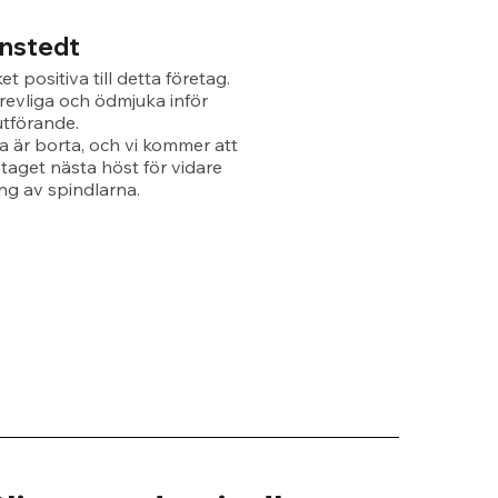
rnstedt
et positiva till detta företag.
revliga och ödmjuka inför
utförande.
a är borta, och vi kommer att
etaget nästa höst för vidare
g av spindlarna.