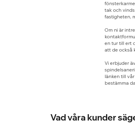
fönsterkarme
tak och vinds
fastigheten, 
Om ni är intr
kontaktformul
en tur till e
att de också 
Vi erbjuder ä
spindelsaneri
länken till vå
bestämma dag
Vad våra kunder säg