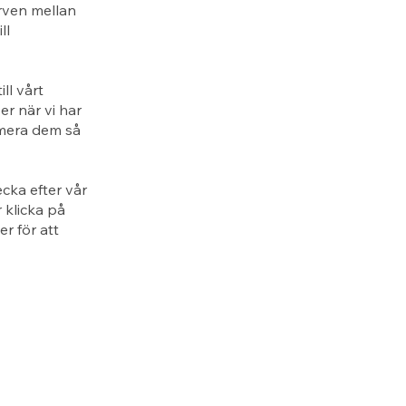
rven mellan
ll
ll vårt
er när vi har
rmera dem så
cka efter vår
 klicka på
r för att