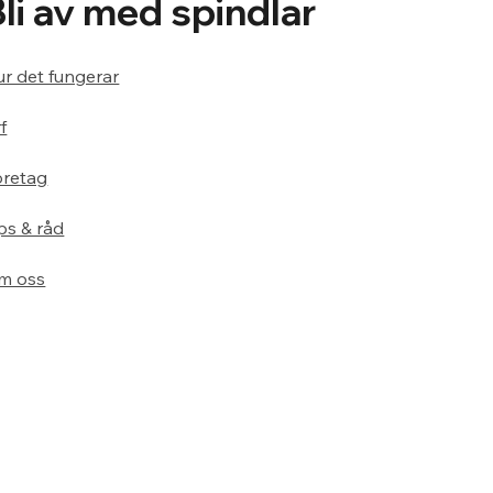
Bli av med spindlar
r det fungerar
f
öretag
ps & råd
m oss