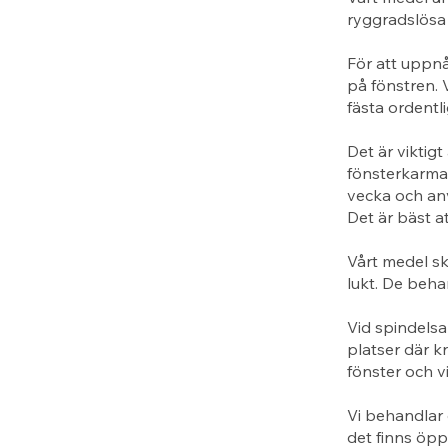
ryggradslösa 
För att uppn
på fönstren. 
fästa ordentl
Det är viktigt
fönsterkarma
vecka och anv
Det är bäst a
Vårt medel sk
lukt. De beha
Vid spindelsa
platser där k
fönster och v
Vi behandlar 
det finns öppn