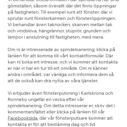
gömställen, såsom överallt där det finns öppningar
på fastigheten. Till exempel runt ett fönster, där vi
sprutar runt fönsterkarmen och fönsteröppningen.
Vi behandlar även taknocken, skarven mellan tak
och vindskiva, hängrännor, stuprör, grunden och
lampor i anslutning till fastigheten, med mera.
Om ni är intresserade av spindelsanering, klicka på
länken för att komma till vårt kontaktformulär. Där
kan ni boka ert intresse, och vi kommer att kontakta
er när vi har en tur till ert område. Om ni känner
andra i området, var vänliga och informera dem så
att de också kan dra nytta av våra tjänster.
Vi erbjuder även fönsterputsning i Karlskrona och
Ronneby ungefär en vecka efter vår
spindelsanering. Om detta intresserar er, skriv det i
kommentarsfältet eller klicka på länken till vår
Facebooksida
, där vår fönsterputsare kommer att
kontakta er för att bestämma dag och tid.