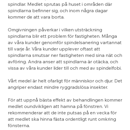
spindlar. Medlet sprutas på huset i områden där
spindlarna befinner sig, och inom några dagar
kommer de att vara borta.
Omgivningen påverkar i vilken utsträckning
spindlarna blir ett problem för fastigheten. Många
av våra kunder genomför spindelsanering vartannat
till varje år. Våra kunder upplever oftast att
spindlarna smutsar ner fastigheten med sina nät och
avföring. Andra anser att spindlarna är otäcka, och
vissa av våra kunder lider till och med av spindelfobi.
Vårt medel är helt ofarligt för människor och djur. Det
angriper endast mindre ryggradslösa insekter.
För att uppnå bästa effekt av behandlingen kommer
medlet oundvikligen att hamna på fönstren. Vi
rekommenderar att de inte putsas på en vecka för
att medlet ska hinna fästa ordentligt runt omkring
fönsterna.