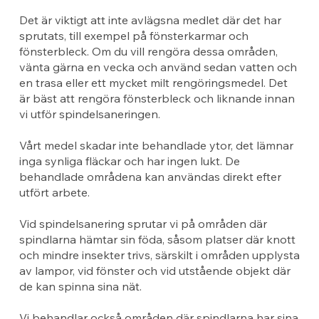
Det är viktigt att inte avlägsna medlet där det har
sprutats, till exempel på fönsterkarmar och
fönsterbleck. Om du vill rengöra dessa områden,
vänta gärna en vecka och använd sedan vatten och
en trasa eller ett mycket milt rengöringsmedel. Det
är bäst att rengöra fönsterbleck och liknande innan
vi utför spindelsaneringen.
Vårt medel skadar inte behandlade ytor, det lämnar
inga synliga fläckar och har ingen lukt. De
behandlade områdena kan användas direkt efter
utfört arbete.
Vid spindelsanering sprutar vi på områden där
spindlarna hämtar sin föda, såsom platser där knott
och mindre insekter trivs, särskilt i områden upplysta
av lampor, vid fönster och vid utstående objekt där
de kan spinna sina nät.
Vi behandlar också områden där spindlarna har sina