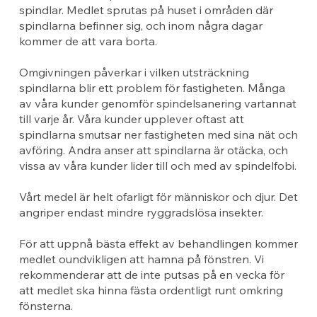
spindlar. Medlet sprutas på huset i områden där
spindlarna befinner sig, och inom några dagar
kommer de att vara borta.
Omgivningen påverkar i vilken utsträckning
spindlarna blir ett problem för fastigheten. Många
av våra kunder genomför spindelsanering vartannat
till varje år. Våra kunder upplever oftast att
spindlarna smutsar ner fastigheten med sina nät och
avföring. Andra anser att spindlarna är otäcka, och
vissa av våra kunder lider till och med av spindelfobi.
Vårt medel är helt ofarligt för människor och djur. Det
angriper endast mindre ryggradslösa insekter.
För att uppnå bästa effekt av behandlingen kommer
medlet oundvikligen att hamna på fönstren. Vi
rekommenderar att de inte putsas på en vecka för
att medlet ska hinna fästa ordentligt runt omkring
fönsterna.