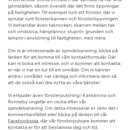
gömställen, såsom överallt där det finns öppningar
på fastigheten. Till exempel runt ett fönster, där vi
sprutar runt fönsterkarmen och fönsteröppningen.
Vi behandlar även taknocken, skarven mellan tak
och vindskiva, hängrännor, stuprör, grunden och
lampor i anslutning till fastigheten, med mera.
Om ni är intresserade av spindelsanering, klicka på
länken för att komma till vårt kontaktformulär. Där
kan ni boka ert intresse, och vi kommer att kontakta
er när vi har en tur till ert område. Om ni känner
andra i området, var vänliga och informera dem så
att de också kan dra nytta av våra tjänster.
Vi erbjuder även fönsterputsning i Karlskrona och
Ronneby ungefär en vecka efter vår
spindelsanering. Om detta intresserar er, skriv det i
kommentarsfältet eller klicka på länken till vår
Facebooksida
, där vår fönsterputsare kommer att
kontakta er för att bestämma dag och tid.