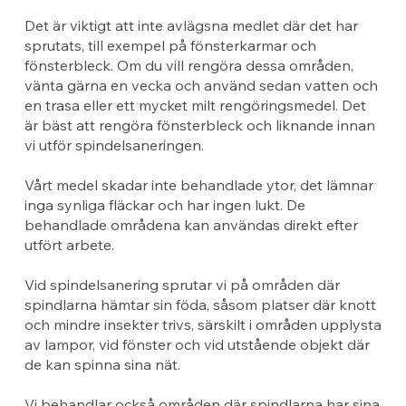
Det är viktigt att inte avlägsna medlet där det har
sprutats, till exempel på fönsterkarmar och
fönsterbleck. Om du vill rengöra dessa områden,
vänta gärna en vecka och använd sedan vatten och
en trasa eller ett mycket milt rengöringsmedel. Det
är bäst att rengöra fönsterbleck och liknande innan
vi utför spindelsaneringen.
Vårt medel skadar inte behandlade ytor, det lämnar
inga synliga fläckar och har ingen lukt. De
behandlade områdena kan användas direkt efter
utfört arbete.
Vid spindelsanering sprutar vi på områden där
spindlarna hämtar sin föda, såsom platser där knott
och mindre insekter trivs, särskilt i områden upplysta
av lampor, vid fönster och vid utstående objekt där
de kan spinna sina nät.
Vi behandlar också områden där spindlarna har sina