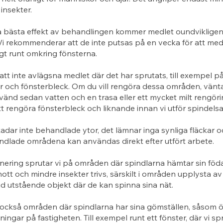
insekter.
å bästa effekt av behandlingen kommer medlet oundviklige
Vi rekommenderar att de inte putsas på en vecka för att med
igt runt omkring fönsterna.
 att inte avlägsna medlet där det har sprutats, till exempel p
r och fönsterbleck. Om du vill rengöra dessa områden, vänt
änd sedan vatten och en trasa eller ett mycket milt rengör
tt rengöra fönsterbleck och liknande innan vi utför spindels
adar inte behandlade ytor, det lämnar inga synliga fläckar o
ndlade områdena kan användas direkt efter utfört arbete.
nering sprutar vi på områden där spindlarna hämtar sin föd
nott och mindre insekter trivs, särskilt i områden upplysta av
id utstående objekt där de kan spinna sina nät.
också områden där spindlarna har sina gömställen, såsom öv
ingar på fastigheten. Till exempel runt ett fönster, där vi sp