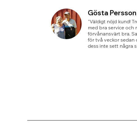
Gösta Persson
"Väldigt nöjd kund! T
med bra service och r
förvånansvärt bra. S
för två veckor sedan 
dess inte sett några s