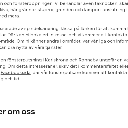
n och fönsteröppningen. Vi behandlar även taknocken, ska
kiva, hängrännor, stuprör, grunden och lampor i anslutning ti
med mera.
esserade av spindelsanering, klicka på länken för att komma ti
är. Där kan ni boka ert intresse, och vi kommer att kontakta 
rt område. Om ni känner andra i området, var vänliga och info
kan dra nytta av våra tjänster.
ven fönsterputsning i Karlskrona och Ronneby ungefär en ve
ng. Om detta intresserar er, skriv det i kommentarsfältet eller
r
Facebooksida
, där vår fönsterputsare kommer att kontakta e
 och tid.
er om oss