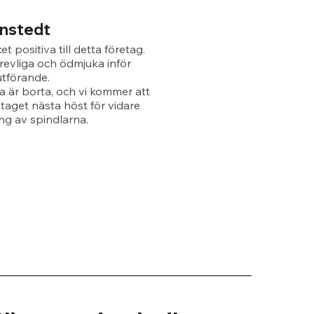
rnstedt
et positiva till detta företag.
revliga och ödmjuka inför
utförande.
a är borta, och vi kommer att
etaget nästa höst för vidare
g av spindlarna.