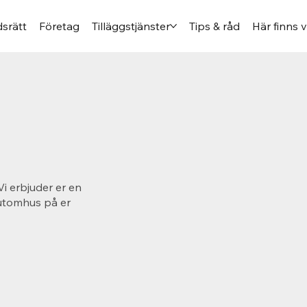
srätt
Företag
Tilläggstjänster
Tips & råd
Här finns v
Vi erbjuder er en
 utomhus på er