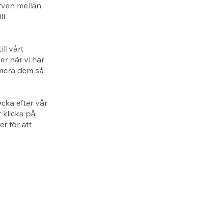
rven mellan
ll
ll vårt
er när vi har
rmera dem så
cka efter vår
 klicka på
r för att