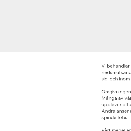
Vi behandlar 
nedsmutsande
sig, och inom
Omgivningen p
Många av våra
upplever ofta
Andra anser a
spindelfobi.
Vårt medel är