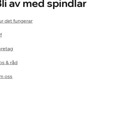
Bli av med spindlar
r det fungerar
f
öretag
ps & råd
m oss