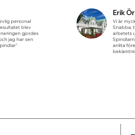
Erik Ö
revlig personal
Vi är myck
esultatet blev
Snabba, t
aneringen gjordes
arbetets 
och jag har sen
Spindlarn
pindlar"
anlita för
bekämtnin