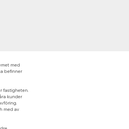
lemet med
a befinner
r fastigheten.
Våra kunder
vföring.
och med av
ndre