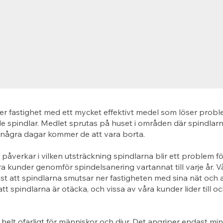
er fastighet med ett mycket effektivt medel som löser prob
 spindlar. Medlet sprutas på huset i områden där spindlarn
 några dagar kommer de att vara borta.
åverkar i vilken utsträckning spindlarna blir ett problem fö
 kunder genomför spindelsanering vartannat till varje år. 
st att spindlarna smutsar ner fastigheten med sina nät och a
tt spindlarna är otäcka, och vissa av våra kunder lider till 
 helt ofarligt för människor och djur. Det angriper endast mi