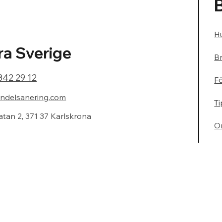
Hu
a Sverige
Br
842 29 12
F
ndelsanering.com
Ti
atan 2, 371 37 Karlskrona
O