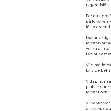
ryggradslösa 
För att uppn
på fönstren. 
fästa ordentl
Det är viktigt
fönsterkarma
vecka och anv
Det är bäst a
Vårt medel sk
lukt. De beha
Vid spindelsa
platser där k
fönster och v
Vi behandlar 
det finns öppn