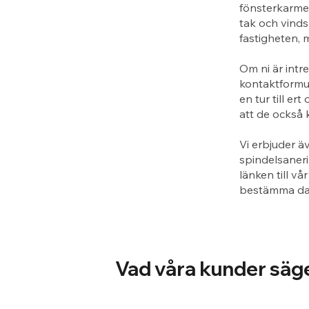
fönsterkarme
tak och vinds
fastigheten, 
Om ni är intr
kontaktformul
en tur till e
att de också 
Vi erbjuder ä
spindelsaneri
länken till vå
bestämma dag
Vad våra kunder säg