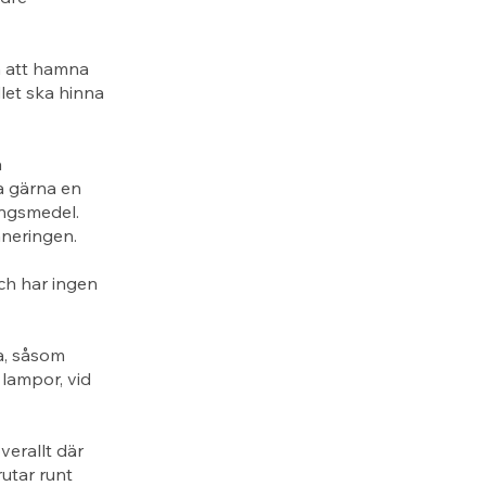
n att hamna
let ska hinna
å
a gärna en
ingsmedel.
aneringen.
ch har ingen
a, såsom
 lampor, vid
erallt där
rutar runt