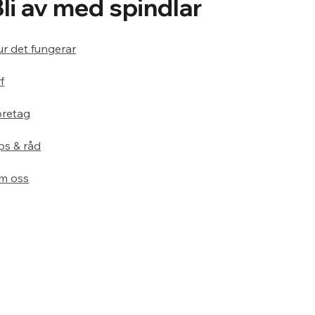
Bli av med spindlar
r det fungerar
f
öretag
ps & råd
m oss