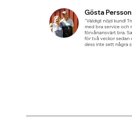
Gösta Persson
"Väldigt nöjd kund! T
med bra service och r
förvånansvärt bra. S
för två veckor sedan 
dess inte sett några s