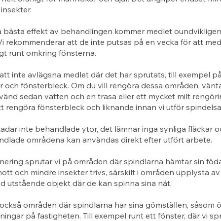
insekter.
å bästa effekt av behandlingen kommer medlet oundviklige
Vi rekommenderar att de inte putsas på en vecka för att med
igt runt omkring fönsterna.
 att inte avlägsna medlet där det har sprutats, till exempel p
r och fönsterbleck. Om du vill rengöra dessa områden, vänt
änd sedan vatten och en trasa eller ett mycket milt rengör
tt rengöra fönsterbleck och liknande innan vi utför spindels
adar inte behandlade ytor, det lämnar inga synliga fläckar o
ndlade områdena kan användas direkt efter utfört arbete.
nering sprutar vi på områden där spindlarna hämtar sin föd
nott och mindre insekter trivs, särskilt i områden upplysta av
id utstående objekt där de kan spinna sina nät.
också områden där spindlarna har sina gömställen, såsom öv
ingar på fastigheten. Till exempel runt ett fönster, där vi sp