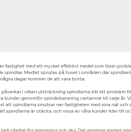
er fastighet med ett mycket effektivt medel som löser prob
 spindlar. Medlet sprutas på huset i områden där spindlarn
 några dagar kommer de att vara borta.
åverkar i vilken utsträckning spindlarna blir ett problem fö
 kunder genomför spindelsanering vartannat till varje år. 
st att spindlarna smutsar ner fastigheten med sina nät och a
tt spindlarna är otäcka, och vissa av våra kunder lider till 
 helt ofarligt för människor och djur. Det angriper endast mi