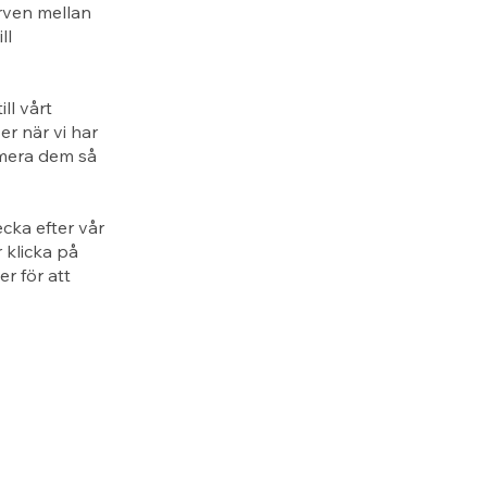
rven mellan
ll
ll vårt
er när vi har
rmera dem så
cka efter vår
 klicka på
r för att