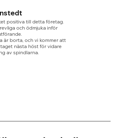
rnstedt
et positiva till detta företag.
revliga och ödmjuka inför
utförande.
a är borta, och vi kommer att
etaget nästa höst för vidare
g av spindlarna.