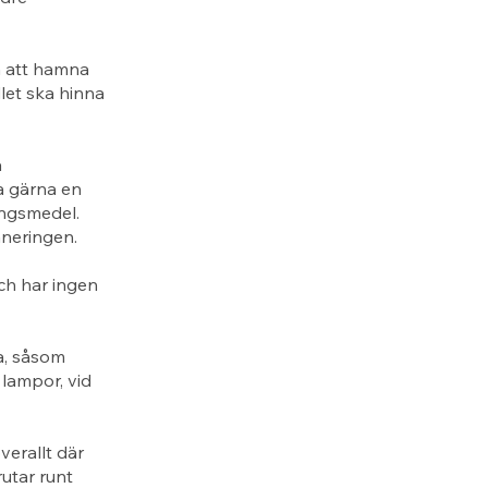
n att hamna
let ska hinna
å
a gärna en
ingsmedel.
aneringen.
ch har ingen
a, såsom
 lampor, vid
erallt där
rutar runt