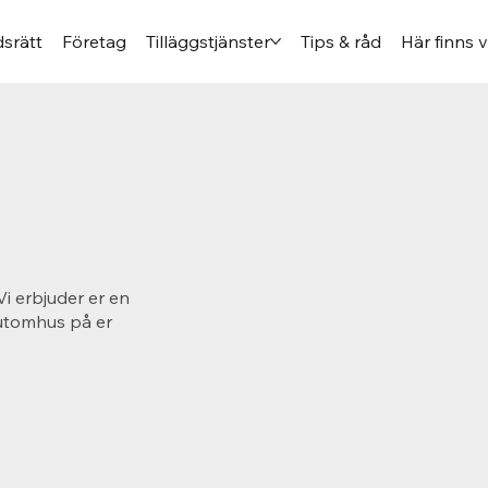
srätt
Företag
Tilläggstjänster
Tips & råd
Här finns v
Vi erbjuder er en
 utomhus på er