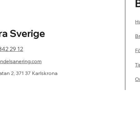
Hu
a Sverige
Br
842 29 12
F
ndelsanering.com
Ti
atan 2, 371 37 Karlskrona
O