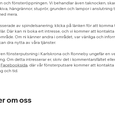
n och fönsteröppningen. Vi behandlar även taknocken, ska
kiva, hängrännor, stuprör, grunden och lampor i anslutning ti
med mera.
esserade av spindelsanering, klicka på länken för att komma ti
är. Där kan ni boka ert intresse, och vi kommer att kontakta 
rt område. Om ni känner andra i området, var vänliga och info
kan dra nytta av våra tjänster.
ven fönsterputsning i Karlskrona och Ronneby ungefär en ve
ng. Om detta intresserar er, skriv det i kommentarsfältet eller
r
Facebooksida
, där vår fönsterputsare kommer att kontakta e
 och tid.
er om oss