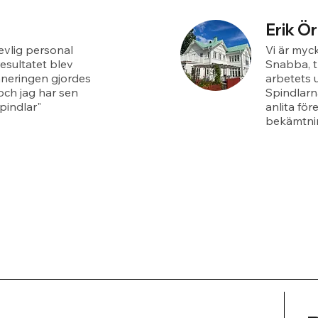
Erik Ö
revlig personal
Vi är myck
esultatet blev
Snabba, t
aneringen gjordes
arbetets 
och jag har sen
Spindlarn
pindlar"
anlita för
bekämtnin