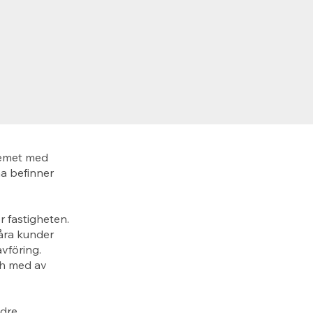
lemet med
a befinner
r fastigheten.
Våra kunder
vföring.
och med av
ndre