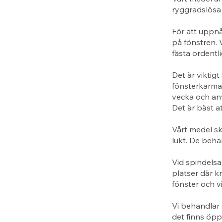
ryggradslösa 
För att uppn
på fönstren. 
fästa ordentl
Det är viktigt
fönsterkarma
vecka och anv
Det är bäst a
Vårt medel sk
lukt. De beha
Vid spindelsa
platser där k
fönster och v
Vi behandlar 
det finns öppn