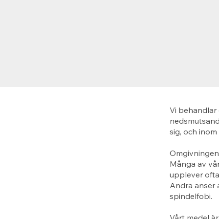
Vi behandlar 
nedsmutsande
sig, och inom
Omgivningen p
Många av våra
upplever ofta
Andra anser a
spindelfobi.
Vårt medel är