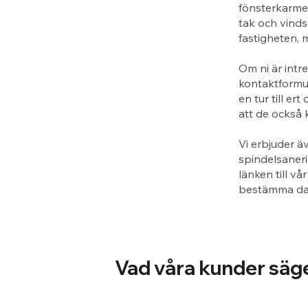
fönsterkarme
tak och vinds
fastigheten, 
Om ni är intr
kontaktformul
en tur till e
att de också 
Vi erbjuder ä
spindelsaneri
länken till vå
bestämma dag
Vad våra kunder säg