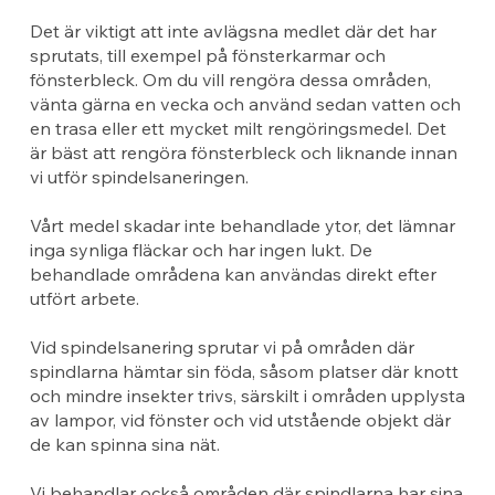
Det är viktigt att inte avlägsna medlet där det har
sprutats, till exempel på fönsterkarmar och
fönsterbleck. Om du vill rengöra dessa områden,
vänta gärna en vecka och använd sedan vatten och
en trasa eller ett mycket milt rengöringsmedel. Det
är bäst att rengöra fönsterbleck och liknande innan
vi utför spindelsaneringen.
Vårt medel skadar inte behandlade ytor, det lämnar
inga synliga fläckar och har ingen lukt. De
behandlade områdena kan användas direkt efter
utfört arbete.
Vid spindelsanering sprutar vi på områden där
spindlarna hämtar sin föda, såsom platser där knott
och mindre insekter trivs, särskilt i områden upplysta
av lampor, vid fönster och vid utstående objekt där
de kan spinna sina nät.
Vi behandlar också områden där spindlarna har sina