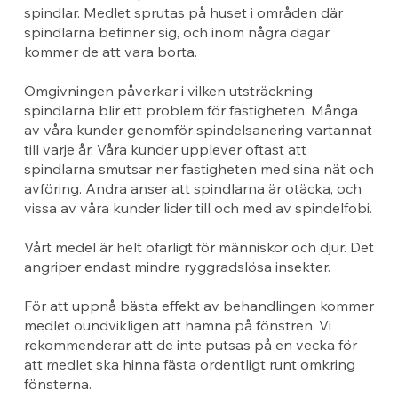
spindlar. Medlet sprutas på huset i områden där
spindlarna befinner sig, och inom några dagar
kommer de att vara borta.
Omgivningen påverkar i vilken utsträckning
spindlarna blir ett problem för fastigheten. Många
av våra kunder genomför spindelsanering vartannat
till varje år. Våra kunder upplever oftast att
spindlarna smutsar ner fastigheten med sina nät och
avföring. Andra anser att spindlarna är otäcka, och
vissa av våra kunder lider till och med av spindelfobi.
Vårt medel är helt ofarligt för människor och djur. Det
angriper endast mindre ryggradslösa insekter.
För att uppnå bästa effekt av behandlingen kommer
medlet oundvikligen att hamna på fönstren. Vi
rekommenderar att de inte putsas på en vecka för
att medlet ska hinna fästa ordentligt runt omkring
fönsterna.