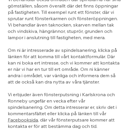
gömställen, såsom överallt där det finns öppningar
på fastigheten. Till exempel runt ett fönster, där vi
sprutar runt fönsterkarmen och fönsteröppningen.
Vi behandlar även taknocken, skarven mellan tak
och vindskiva, hängrännor, stuprör, grunden och
lampor i anslutning till fastigheten, med mera.
Om ni är intresserade av spindelsanering, klicka på
länken för att komma till vårt kontaktformulär. Där
kan ni boka ert intresse, och vi kommer att kontakta
er när vi har en tur till ert område. Om ni känner
andra i området, var vänliga och informera dem så
att de också kan dra nytta av våra tjänster.
Vi erbjuder även fönsterputsning i Karlskrona och
Ronneby ungefär en vecka efter vår
spindelsanering. Om detta intresserar er, skriv det i
kommentarsfältet eller klicka på länken till vår
Facebooksida
, där vår fönsterputsare kommer att
kontakta er för att bestämma dag och tid.