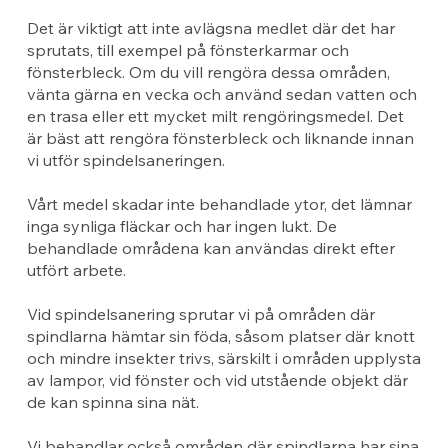
Det är viktigt att inte avlägsna medlet där det har
sprutats, till exempel på fönsterkarmar och
fönsterbleck. Om du vill rengöra dessa områden,
vänta gärna en vecka och använd sedan vatten och
en trasa eller ett mycket milt rengöringsmedel. Det
är bäst att rengöra fönsterbleck och liknande innan
vi utför spindelsaneringen.
Vårt medel skadar inte behandlade ytor, det lämnar
inga synliga fläckar och har ingen lukt. De
behandlade områdena kan användas direkt efter
utfört arbete.
Vid spindelsanering sprutar vi på områden där
spindlarna hämtar sin föda, såsom platser där knott
och mindre insekter trivs, särskilt i områden upplysta
av lampor, vid fönster och vid utstående objekt där
de kan spinna sina nät.
Vi behandlar också områden där spindlarna har sina