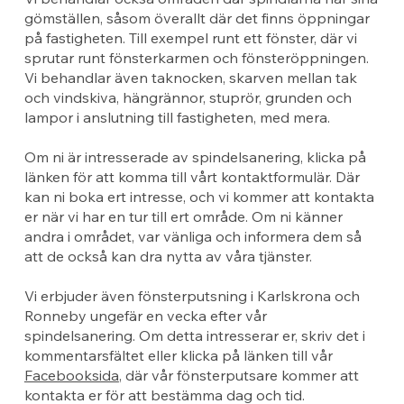
gömställen, såsom överallt där det finns öppningar
på fastigheten. Till exempel runt ett fönster, där vi
sprutar runt fönsterkarmen och fönsteröppningen.
Vi behandlar även taknocken, skarven mellan tak
och vindskiva, hängrännor, stuprör, grunden och
lampor i anslutning till fastigheten, med mera.
Om ni är intresserade av spindelsanering, klicka på
länken för att komma till vårt kontaktformulär. Där
kan ni boka ert intresse, och vi kommer att kontakta
er när vi har en tur till ert område. Om ni känner
andra i området, var vänliga och informera dem så
att de också kan dra nytta av våra tjänster.
Vi erbjuder även fönsterputsning i Karlskrona och
Ronneby ungefär en vecka efter vår
spindelsanering. Om detta intresserar er, skriv det i
kommentarsfältet eller klicka på länken till vår
Facebooksida
, där vår fönsterputsare kommer att
kontakta er för att bestämma dag och tid.