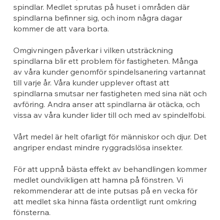
spindlar. Medlet sprutas på huset i områden där
spindlarna befinner sig, och inom några dagar
kommer de att vara borta.
Omgivningen påverkar i vilken utsträckning
spindlarna blir ett problem för fastigheten. Många
av våra kunder genomför spindelsanering vartannat
till varje år. Våra kunder upplever oftast att
spindlarna smutsar ner fastigheten med sina nät och
avföring. Andra anser att spindlarna är otäcka, och
vissa av våra kunder lider till och med av spindelfobi.
Vårt medel är helt ofarligt för människor och djur. Det
angriper endast mindre ryggradslösa insekter.
För att uppnå bästa effekt av behandlingen kommer
medlet oundvikligen att hamna på fönstren. Vi
rekommenderar att de inte putsas på en vecka för
att medlet ska hinna fästa ordentligt runt omkring
fönsterna.