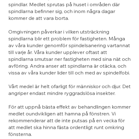
spindlar. Medlet sprutas på huset i områden där
spindlarna befinner sig, och inom några dagar
kommer de att vara borta.
Omgivningen påverkar i vilken utsträckning
spindlarna blir ett problem för fastigheten. Många
av våra kunder genomför spindelsanering vartannat
till varje år. Våra kunder upplever oftast att
spindlarna smutsar ner fastigheten med sina nät och
avföring. Andra anser att spindlarna är otäcka, och
vissa av våra kunder lider till och med av spindelfobi.
Vårt medel är helt ofarligt för människor och djur. Det
angriper endast mindre ryggradslösa insekter.
För att uppnå bästa effekt av behandlingen kommer
medlet oundvikligen att hamna på fönstren. Vi
rekommenderar att de inte putsas på en vecka för
att medlet ska hinna fästa ordentligt runt omkring
fönsterna.