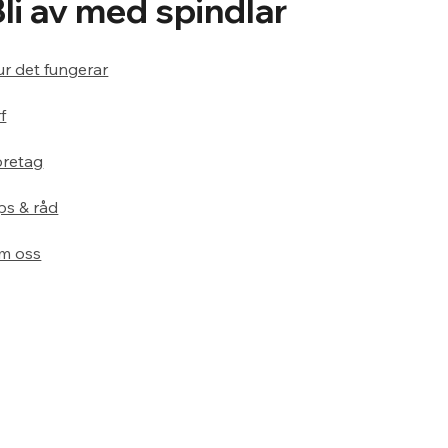
Bli av med spindlar
r det fungerar
f
öretag
ps & råd
m oss