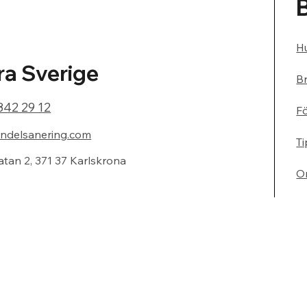
Hu
a Sverige
Br
842 29 12
F
ndelsanering.com
Ti
atan 2, 371 37 Karlskrona
O