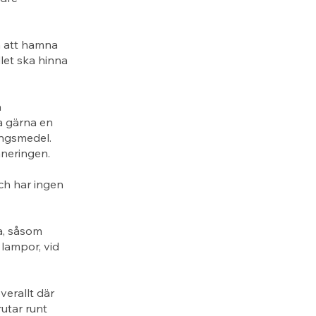
n att hamna
let ska hinna
å
a gärna en
ingsmedel.
aneringen.
ch har ingen
a, såsom
 lampor, vid
erallt där
rutar runt