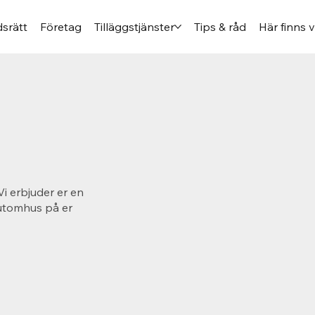
srätt
Företag
Tilläggstjänster
Tips & råd
Här finns v
Vi erbjuder er en
 utomhus på er