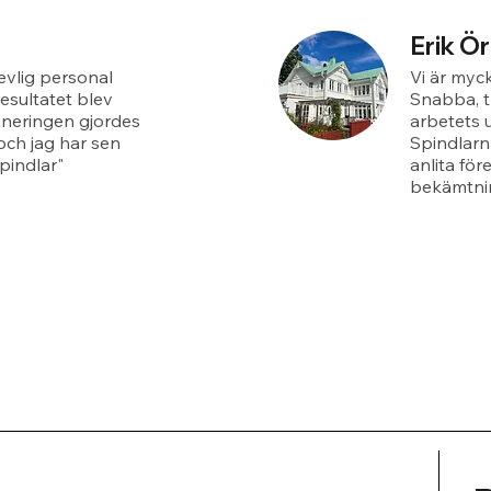
Erik Ö
revlig personal
Vi är myck
esultatet blev
Snabba, t
aneringen gjordes
arbetets 
och jag har sen
Spindlarn
pindlar"
anlita för
bekämtnin