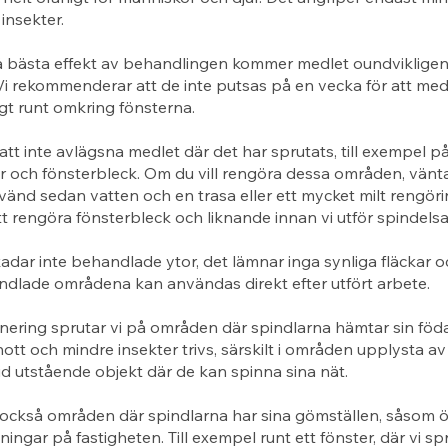
insekter.
å bästa effekt av behandlingen kommer medlet oundviklige
Vi rekommenderar att de inte putsas på en vecka för att med
igt runt omkring fönsterna.
 att inte avlägsna medlet där det har sprutats, till exempel p
r och fönsterbleck. Om du vill rengöra dessa områden, vänt
änd sedan vatten och en trasa eller ett mycket milt rengör
tt rengöra fönsterbleck och liknande innan vi utför spindels
adar inte behandlade ytor, det lämnar inga synliga fläckar o
ndlade områdena kan användas direkt efter utfört arbete.
nering sprutar vi på områden där spindlarna hämtar sin föd
nott och mindre insekter trivs, särskilt i områden upplysta av
id utstående objekt där de kan spinna sina nät.
också områden där spindlarna har sina gömställen, såsom öv
ingar på fastigheten. Till exempel runt ett fönster, där vi sp