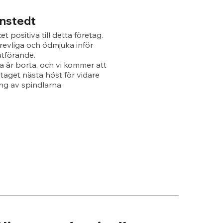
rnstedt
et positiva till detta företag.
revliga och ödmjuka inför
utförande.
a är borta, och vi kommer att
etaget nästa höst för vidare
g av spindlarna.