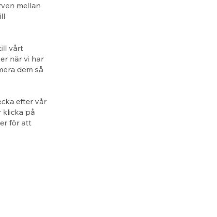
rven mellan
ll
ll vårt
er när vi har
rmera dem så
cka efter vår
 klicka på
r för att