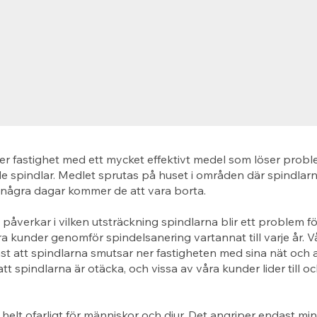
er fastighet med ett mycket effektivt medel som löser prob
 spindlar. Medlet sprutas på huset i områden där spindlarn
 några dagar kommer de att vara borta.
åverkar i vilken utsträckning spindlarna blir ett problem fö
 kunder genomför spindelsanering vartannat till varje år. 
st att spindlarna smutsar ner fastigheten med sina nät och a
tt spindlarna är otäcka, och vissa av våra kunder lider till 
 helt ofarligt för människor och djur. Det angriper endast mi