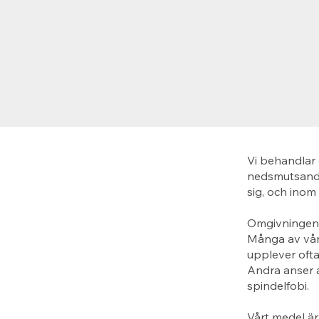
Vi behandlar 
nedsmutsande
sig, och inom
Omgivningen p
Många av våra
upplever ofta
Andra anser a
spindelfobi.
Vårt medel är