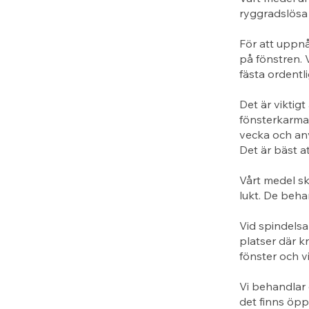
ryggradslösa 
För att uppn
på fönstren. 
fästa ordentl
Det är viktigt
fönsterkarma
vecka och anv
Det är bäst a
Vårt medel sk
lukt. De beha
Vid spindelsa
platser där k
fönster och v
Vi behandlar 
det finns öppn