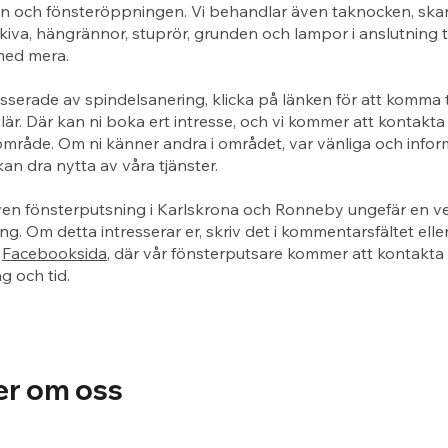
n och fönsteröppningen. Vi behandlar även taknocken, ska
kiva, hängrännor, stuprör, grunden och lampor i anslutning ti
med mera.
esserade av spindelsanering, klicka på länken för att komma ti
är. Där kan ni boka ert intresse, och vi kommer att kontakta 
rt område. Om ni känner andra i området, var vänliga och info
kan dra nytta av våra tjänster.
ven fönsterputsning i Karlskrona och Ronneby ungefär en ve
ng. Om detta intresserar er, skriv det i kommentarsfältet eller
r
Facebooksida
, där vår fönsterputsare kommer att kontakta e
 och tid.
er om oss