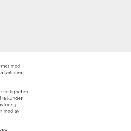
lemet med
a befinner
r fastigheten.
Våra kunder
vföring.
och med av
ndre