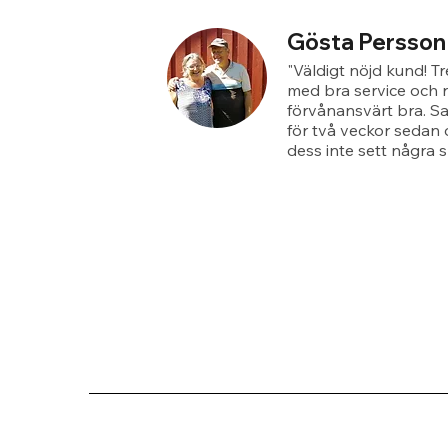
Gösta Persson
"Väldigt nöjd kund! T
med bra service och r
förvånansvärt bra. S
för två veckor sedan 
dess inte sett några s