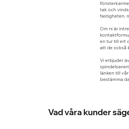
fönsterkarme
tak och vinds
fastigheten, 
Om ni är intr
kontaktformul
en tur till e
att de också 
Vi erbjuder ä
spindelsaneri
länken till vå
bestämma dag
Vad våra kunder säg