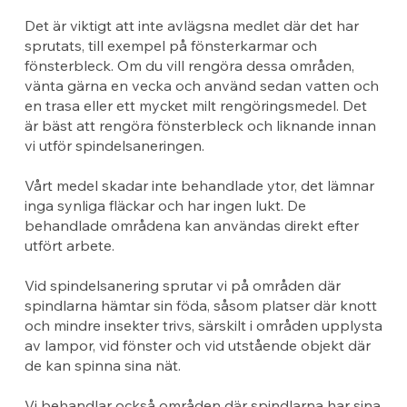
Det är viktigt att inte avlägsna medlet där det har
sprutats, till exempel på fönsterkarmar och
fönsterbleck. Om du vill rengöra dessa områden,
vänta gärna en vecka och använd sedan vatten och
en trasa eller ett mycket milt rengöringsmedel. Det
är bäst att rengöra fönsterbleck och liknande innan
vi utför spindelsaneringen.
Vårt medel skadar inte behandlade ytor, det lämnar
inga synliga fläckar och har ingen lukt. De
behandlade områdena kan användas direkt efter
utfört arbete.
Vid spindelsanering sprutar vi på områden där
spindlarna hämtar sin föda, såsom platser där knott
och mindre insekter trivs, särskilt i områden upplysta
av lampor, vid fönster och vid utstående objekt där
de kan spinna sina nät.
Vi behandlar också områden där spindlarna har sina