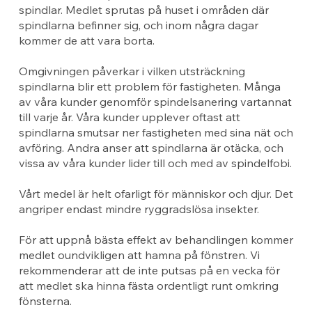
spindlar. Medlet sprutas på huset i områden där
spindlarna befinner sig, och inom några dagar
kommer de att vara borta.
Omgivningen påverkar i vilken utsträckning
spindlarna blir ett problem för fastigheten. Många
av våra kunder genomför spindelsanering vartannat
till varje år. Våra kunder upplever oftast att
spindlarna smutsar ner fastigheten med sina nät och
avföring. Andra anser att spindlarna är otäcka, och
vissa av våra kunder lider till och med av spindelfobi.
Vårt medel är helt ofarligt för människor och djur. Det
angriper endast mindre ryggradslösa insekter.
För att uppnå bästa effekt av behandlingen kommer
medlet oundvikligen att hamna på fönstren. Vi
rekommenderar att de inte putsas på en vecka för
att medlet ska hinna fästa ordentligt runt omkring
fönsterna.