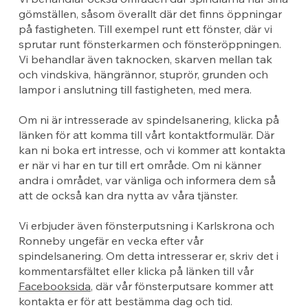
gömställen, såsom överallt där det finns öppningar
på fastigheten. Till exempel runt ett fönster, där vi
sprutar runt fönsterkarmen och fönsteröppningen.
Vi behandlar även taknocken, skarven mellan tak
och vindskiva, hängrännor, stuprör, grunden och
lampor i anslutning till fastigheten, med mera.
Om ni är intresserade av spindelsanering, klicka på
länken för att komma till vårt kontaktformulär. Där
kan ni boka ert intresse, och vi kommer att kontakta
er när vi har en tur till ert område. Om ni känner
andra i området, var vänliga och informera dem så
att de också kan dra nytta av våra tjänster.
Vi erbjuder även fönsterputsning i Karlskrona och
Ronneby ungefär en vecka efter vår
spindelsanering. Om detta intresserar er, skriv det i
kommentarsfältet eller klicka på länken till vår
Facebooksida
, där vår fönsterputsare kommer att
kontakta er för att bestämma dag och tid.