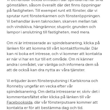
gömställen, såsom överallt där det finns öppningar
på fastigheten. Till exempel runt ett fönster, där vi
sprutar runt fönsterkarmen och fönsteröppningen.
Vi behandlar även taknocken, skarven mellan tak
och vindskiva, hängrännor, stuprör, grunden och
lampor i anslutning till fastigheten, med mera.
Om ni är intresserade av spindelsanering, klicka på
länken för att komma till vårt kontaktformulär. Där
kan ni boka ert intresse, och vi kommer att kontakta
er när vi har en tur till ert område. Om ni känner
andra i området, var vänliga och informera dem så
att de också kan dra nytta av våra tjänster.
Vi erbjuder även fönsterputsning i Karlskrona och
Ronneby ungefär en vecka efter vår
spindelsanering. Om detta intresserar er, skriv det i
kommentarsfältet eller klicka på länken till vår
Facebooksida
, där vår fönsterputsare kommer att
kontakta er för att bestämma dag och tid.