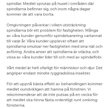
spindlar. Medlet sprutas på huset i områden där
spindlarna befinner sig, och inom några dagar
kommer de att vara borta.
Omgivningen påverkar i vilken utsträckning
spindlarna blir ett problem för fastigheten. Många
av våra kunder genomför spindelsanering vartannat
till varje år. Våra kunder upplever oftast att
spindlarna smutsar ner fastigheten med sina nät och
avföring. Andra anser att spindlarna är otäcka, och
vissa av våra kunder lider till och med av spindelfobi.
Vårt medel är helt ofarligt för människor och djur. Det
angriper endast mindre ryggradslösa insekter.
För att uppnå bästa effekt av behandlingen kommer
medlet oundvikligen att hamna på fönstren. Vi
rekommenderar att de inte putsas på en vecka för
att medlet ska hinna fästa ordentligt runt omkring
fönsterna.