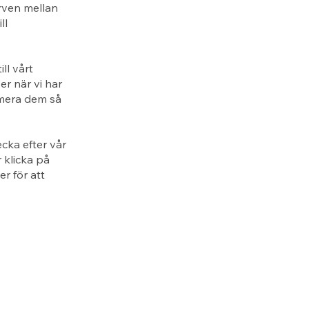
rven mellan
ll
ll vårt
er när vi har
rmera dem så
cka efter vår
 klicka på
r för att