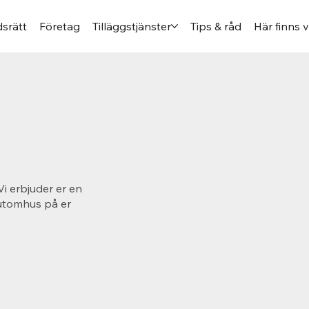
srätt
Företag
Tilläggstjänster
Tips & råd
Här finns v
Vi erbjuder er en
 utomhus på er