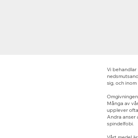
Vi behandlar 
nedsmutsande
sig, och inom
Omgivningen p
Många av våra
upplever ofta
Andra anser a
spindelfobi.
Vårt medel är