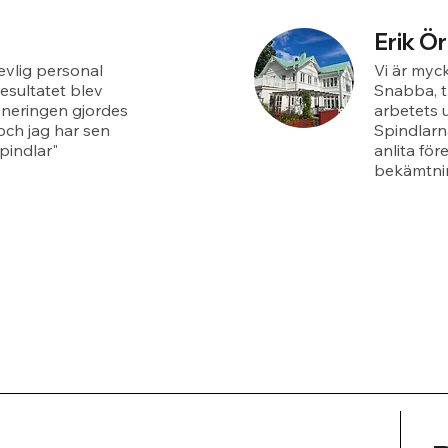
Erik Ö
revlig personal
Vi är myck
esultatet blev
Snabba, t
aneringen gjordes
arbetets 
och jag har sen
Spindlarn
pindlar"
anlita för
bekämtnin