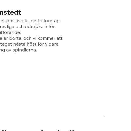
rnstedt
et positiva till detta företag.
revliga och ödmjuka inför
utförande.
a är borta, och vi kommer att
etaget nästa höst för vidare
g av spindlarna.