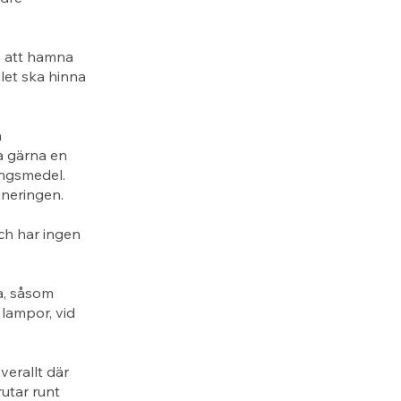
n att hamna
let ska hinna
å
a gärna en
ingsmedel.
aneringen.
ch har ingen
a, såsom
 lampor, vid
erallt där
rutar runt