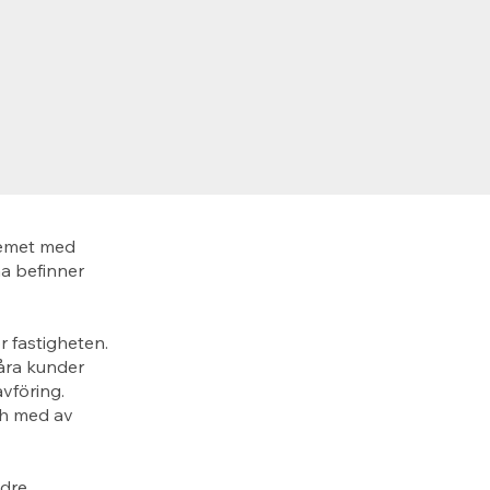
lemet med
a befinner
r fastigheten.
Våra kunder
vföring.
och med av
ndre