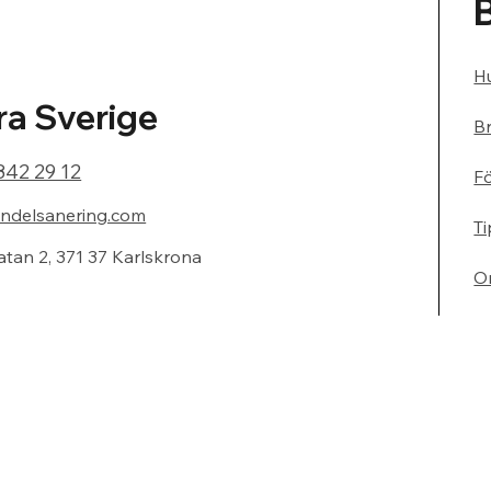
Hu
a Sverige
Br
842 29 12
F
ndelsanering.com
Ti
atan 2, 371 37 Karlskrona
O