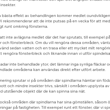
insekter.
å bästa effekt av behandlingen kommer medlet oundviklige
Vi rekommenderar att de inte putsas på en vecka för att med
igt runt omkring fönsterna.
 att inte avlägsna medlet där det har sprutats, till exempel p
r och fönsterbleck. Om du vill rengöra dessa områden, vänt
änd sedan vatten och en trasa eller ett mycket milt rengör
tt rengöra fönsterbleck och liknande innan vi utför spindels
adar inte behandlade ytor, det lämnar inga synliga fläckar o
ndlade områdena kan användas direkt efter utfört arbete.
nering sprutar vi på områden där spindlarna hämtar sin föd
nott och mindre insekter trivs, särskilt i områden upplysta av
id utstående objekt där de kan spinna sina nät.
också områden där spindlarna har sina gömställen, såsom öv
ingar på fastigheten. Till exempel runt ett fönster, där vi sp