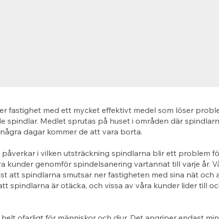
er fastighet med ett mycket effektivt medel som löser prob
 spindlar. Medlet sprutas på huset i områden där spindlarn
 några dagar kommer de att vara borta.
åverkar i vilken utsträckning spindlarna blir ett problem fö
 kunder genomför spindelsanering vartannat till varje år. 
st att spindlarna smutsar ner fastigheten med sina nät och a
tt spindlarna är otäcka, och vissa av våra kunder lider till 
 helt ofarligt för människor och djur. Det angriper endast mi