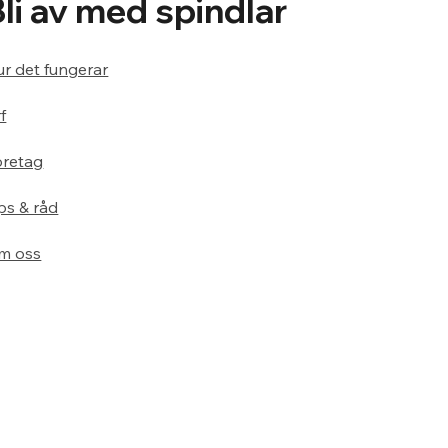
Bli av med spindlar
r det fungerar
f
öretag
ps & råd
m oss