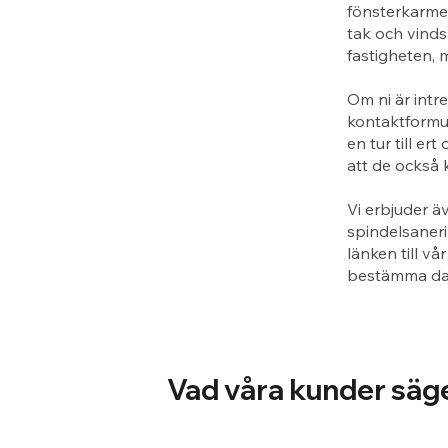
fönsterkarme
tak och vinds
fastigheten, 
Om ni är intr
kontaktformul
en tur till e
att de också 
Vi erbjuder ä
spindelsaneri
länken till vå
bestämma dag
Vad våra kunder säg