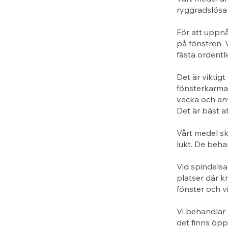
ryggradslösa 
För att uppn
på fönstren. 
fästa ordentl
Det är viktigt
fönsterkarma
vecka och anv
Det är bäst a
Vårt medel sk
lukt. De beha
Vid spindelsa
platser där k
fönster och v
Vi behandlar 
det finns öppn