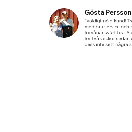
Gösta Persson
"Väldigt nöjd kund! T
med bra service och r
förvånansvärt bra. S
för två veckor sedan 
dess inte sett några s