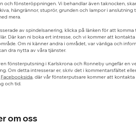
n och fönsteröppningen. Vi behandlar även taknocken, ska
kiva, hängrännor, stuprör, grunden och lampor i anslutning ti
med mera.
esserade av spindelsanering, klicka på länken för att komma ti
är. Där kan ni boka ert intresse, och vi kommer att kontakta 
rt område. Om ni känner andra i området, var vänliga och info
kan dra nytta av våra tjänster.
ven fönsterputsning i Karlskrona och Ronneby ungefär en ve
ng. Om detta intresserar er, skriv det i kommentarsfältet eller
r
Facebooksida
, där vår fönsterputsare kommer att kontakta e
 och tid.
er om oss