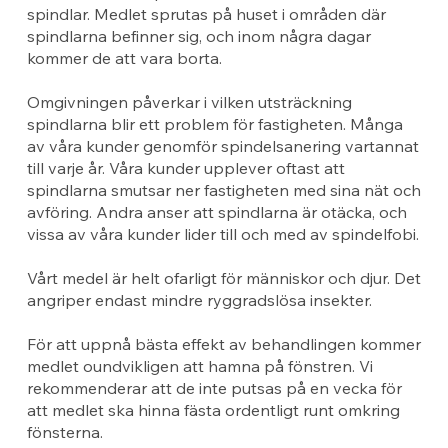
spindlar. Medlet sprutas på huset i områden där
spindlarna befinner sig, och inom några dagar
kommer de att vara borta.
Omgivningen påverkar i vilken utsträckning
spindlarna blir ett problem för fastigheten. Många
av våra kunder genomför spindelsanering vartannat
till varje år. Våra kunder upplever oftast att
spindlarna smutsar ner fastigheten med sina nät och
avföring. Andra anser att spindlarna är otäcka, och
vissa av våra kunder lider till och med av spindelfobi.
Vårt medel är helt ofarligt för människor och djur. Det
angriper endast mindre ryggradslösa insekter.
För att uppnå bästa effekt av behandlingen kommer
medlet oundvikligen att hamna på fönstren. Vi
rekommenderar att de inte putsas på en vecka för
att medlet ska hinna fästa ordentligt runt omkring
fönsterna.