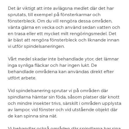
Det är viktigt att inte avlägsna medlet där det har
sprutats, till exempel på fönsterkarmar och
fönsterbleck. Om du vill rengöra dessa områden,
vänta gärna en vecka och använd sedan vatten och
en trasa eller ett mycket milt rengöringsmedel. Det
är bäst att rengöra fönsterbleck och liknande innan
vi utför spindelsaneringen.
Vårt medel skadar inte behandlade ytor, det lämnar
inga synliga fläckar och har ingen lukt. De
behandlade områdena kan användas direkt efter
utfört arbete.
Vid spindelsanering sprutar vi på områden där
spindlarna hämtar sin föda, såsom platser där knott
och mindre insekter trivs, särskilt i områden upplysta
av lampor, vid fönster och vid utstående objekt där
de kan spinna sina nät.
Vi behandlar också områden där spindlarna har sina