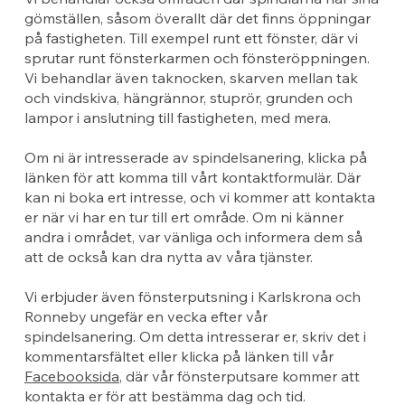
gömställen, såsom överallt där det finns öppningar
på fastigheten. Till exempel runt ett fönster, där vi
sprutar runt fönsterkarmen och fönsteröppningen.
Vi behandlar även taknocken, skarven mellan tak
och vindskiva, hängrännor, stuprör, grunden och
lampor i anslutning till fastigheten, med mera.
Om ni är intresserade av spindelsanering, klicka på
länken för att komma till vårt kontaktformulär. Där
kan ni boka ert intresse, och vi kommer att kontakta
er när vi har en tur till ert område. Om ni känner
andra i området, var vänliga och informera dem så
att de också kan dra nytta av våra tjänster.
Vi erbjuder även fönsterputsning i Karlskrona och
Ronneby ungefär en vecka efter vår
spindelsanering. Om detta intresserar er, skriv det i
kommentarsfältet eller klicka på länken till vår
Facebooksida
, där vår fönsterputsare kommer att
kontakta er för att bestämma dag och tid.