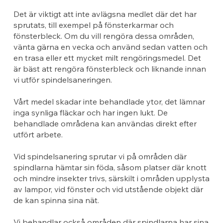
Det är viktigt att inte avlägsna medlet där det har
sprutats, till exempel på fönsterkarmar och
fönsterbleck. Om du vill rengöra dessa områden,
vänta gärna en vecka och använd sedan vatten och
en trasa eller ett mycket milt rengöringsmedel. Det
är bäst att rengöra fönsterbleck och liknande innan
vi utför spindelsaneringen.
Vårt medel skadar inte behandlade ytor, det lämnar
inga synliga fläckar och har ingen lukt. De
behandlade områdena kan användas direkt efter
utfört arbete.
Vid spindelsanering sprutar vi på områden där
spindlarna hämtar sin föda, såsom platser där knott
och mindre insekter trivs, särskilt i områden upplysta
av lampor, vid fönster och vid utstående objekt där
de kan spinna sina nät.
Vi behandlar också områden där spindlarna har sina