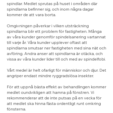
spindlar. Medlet sprutas på huset i områden där
spindlarna befinner sig, och inom några dagar
kommer de att vara borta.
Omgivningen påverkar i vilken utsträckning
spindlarna blir ett problem för fastigheten. Många
av våra kunder genomför spindelsanering vartannat
till varje år. Våra kunder upplever oftast att
spindlarna smutsar ner fastigheten med sina nät och
avföring. Andra anser att spindlarna är otäcka, och
vissa av våra kunder lider till och med av spindelfobi.
Vårt medel är helt ofarligt för människor och djur. Det
angriper endast mindre ryggradslösa insekter.
För att uppnå bästa effekt av behandlingen kommer
medlet oundvikligen att hamna på fönstren. Vi
rekommenderar att de inte putsas på en vecka för
att medlet ska hinna fästa ordentligt runt omkring
fönsterna.