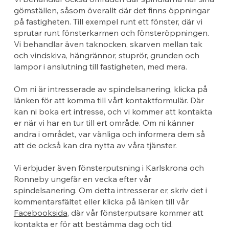
gömställen, såsom överallt där det finns öppningar
på fastigheten. Till exempel runt ett fönster, där vi
sprutar runt fönsterkarmen och fönsteröppningen.
Vi behandlar även taknocken, skarven mellan tak
och vindskiva, hängrännor, stuprör, grunden och
lampor i anslutning till fastigheten, med mera.
Om ni är intresserade av spindelsanering, klicka på
länken för att komma till vårt kontaktformulär. Där
kan ni boka ert intresse, och vi kommer att kontakta
er när vi har en tur till ert område. Om ni känner
andra i området, var vänliga och informera dem så
att de också kan dra nytta av våra tjänster.
Vi erbjuder även fönsterputsning i Karlskrona och
Ronneby ungefär en vecka efter vår
spindelsanering. Om detta intresserar er, skriv det i
kommentarsfältet eller klicka på länken till vår
Facebooksida
, där vår fönsterputsare kommer att
kontakta er för att bestämma dag och tid.