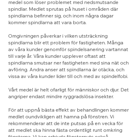
medel som löser problemet med nedsmutsande
spindlar. Medlet sprutas på huset i områden där
spindlarna befinner sig, och inom några dagar
kommer spindlarna att vara borta.
Omgivningen påverkar i vilken utsträckning
spindlarna blir ett problem för fastigheten. Många
av våra kunder genomför spindelsanering vartannat
till varje år. Våra kunder upplever oftast att
spindlarna smutsar ner fastigheten med sina nät och
avföring. Andra anser att spindlarna är otäcka, och
vissa av våra kunder lider till och med av spindelfobi.
Vårt medel är helt ofarligt för människor och djur. Det
angriper endast mindre ryggradslösa insekter.
För att uppnå bästa effekt av behandlingen kommer
medlet oundvikligen att hamna på fönstren. Vi
rekommenderar att de inte putsas på en vecka för
att medlet ska hinna fästa ordentligt runt omkring
fönsterna. Vi kan erbjuda fönsterputs också.