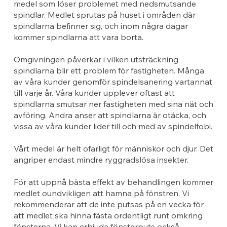
medel som löser problemet med nedsmutsande
spindlar. Medlet sprutas på huset i områden där
spindlarna befinner sig, och inom några dagar
kommer spindlarna att vara borta.
Omgivningen påverkar i vilken utsträckning
spindlarna blir ett problem för fastigheten. Många
av våra kunder genomför spindelsanering vartannat
till varje år. Våra kunder upplever oftast att
spindlarna smutsar ner fastigheten med sina nät och
avföring. Andra anser att spindlarna är otäcka, och
vissa av våra kunder lider till och med av spindelfobi.
Vårt medel är helt ofarligt för människor och djur. Det
angriper endast mindre ryggradslösa insekter.
För att uppnå bästa effekt av behandlingen kommer
medlet oundvikligen att hamna på fönstren. Vi
rekommenderar att de inte putsas på en vecka för
att medlet ska hinna fästa ordentligt runt omkring
fönsterna. Vi kan erbjuda fönsterputs också.