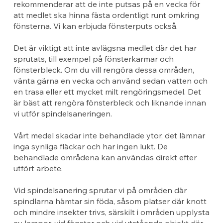
rekommenderar att de inte putsas på en vecka för
att medlet ska hinna fästa ordentligt runt omkring
fönsterna. Vi kan erbjuda fönsterputs också.
Det är viktigt att inte avlägsna medlet där det har
sprutats, till exempel på fönsterkarmar och
fönsterbleck. Om du vill rengöra dessa områden,
vänta gärna en vecka och använd sedan vatten och
en trasa eller ett mycket milt rengöringsmedel. Det
är bäst att rengöra fönsterbleck och liknande innan
vi utför spindelsaneringen.
Vårt medel skadar inte behandlade ytor, det lämnar
inga synliga fläckar och har ingen lukt. De
behandlade områdena kan användas direkt efter
utfört arbete.
Vid spindelsanering sprutar vi på områden där
spindlarna hämtar sin föda, såsom platser där knott
och mindre insekter trivs, särskilt i områden upplysta
av lampor, vid fönster och vid utstående objekt där