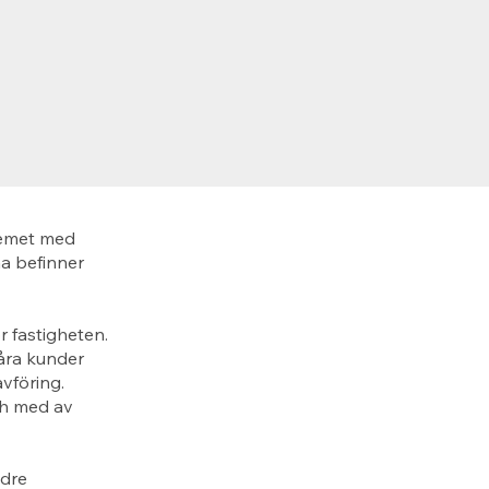
lemet med
a befinner
r fastigheten.
Våra kunder
vföring.
och med av
ndre