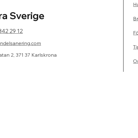
Hu
a Sverige
Br
842 29 12
F
ndelsanering.com
Ti
atan 2, 371 37 Karlskrona
O