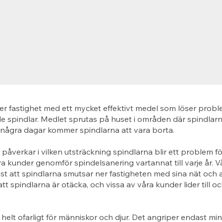
er fastighet med ett mycket effektivt medel som löser prob
 spindlar. Medlet sprutas på huset i områden där spindlarn
 några dagar kommer spindlarna att vara borta.
åverkar i vilken utsträckning spindlarna blir ett problem fö
 kunder genomför spindelsanering vartannat till varje år. 
st att spindlarna smutsar ner fastigheten med sina nät och a
tt spindlarna är otäcka, och vissa av våra kunder lider till 
 helt ofarligt för människor och djur. Det angriper endast mi