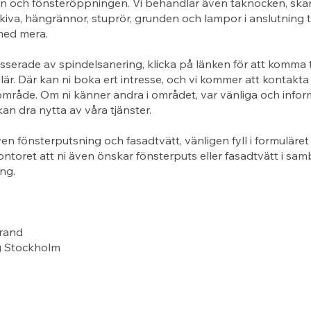
n och fönsteröppningen. Vi behandlar även taknocken, ska
kiva, hängrännor, stuprör, grunden och lampor i anslutning ti
med mera.
esserade av spindelsanering, klicka på länken för att komma ti
är. Där kan ni boka ert intresse, och vi kommer att kontakta 
rt område. Om ni känner andra i området, var vänliga och info
kan dra nytta av våra tjänster.
en fönsterputsning och fasadtvätt, vänligen fyll i formuläret t
toret att ni även önskar fönsterputs eller fasadtvätt i s
ng.
rand
g Stockholm