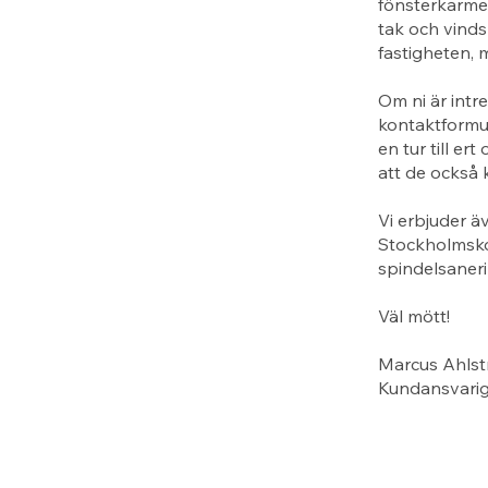
fönsterkarme
tak och vinds
fastigheten, 
Om ni är intr
kontaktformul
en tur till e
att de också 
Vi erbjuder äv
Stockholmskon
spindelsaneri
Väl mött!
Marcus Ahlst
Kundansvari