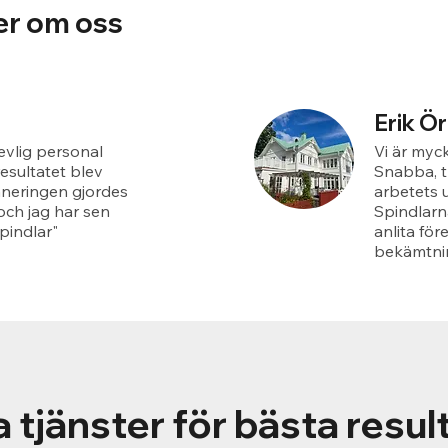
er om oss
Erik Ö
revlig personal
Vi är myck
esultatet blev
Snabba, t
aneringen gjordes
arbetets 
och jag har sen
Spindlarn
pindlar"
anlita för
bekämtnin
 tjänster för bästa resul