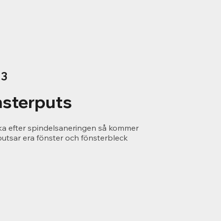
 3
sterputs
ka efter spindelsaneringen så kommer
putsar era fönster och fönsterbleck