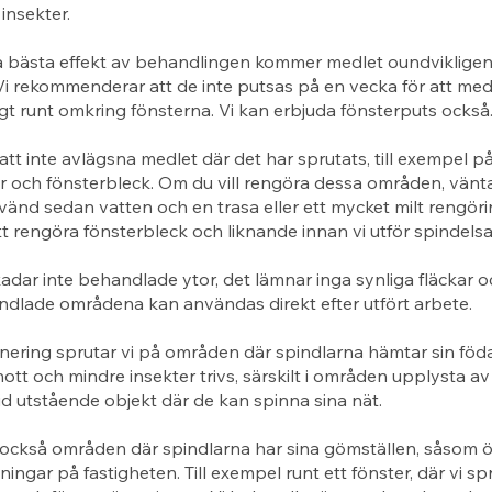
insekter.
å bästa effekt av behandlingen kommer medlet oundviklige
Vi rekommenderar att de inte putsas på en vecka för att med
igt runt omkring fönsterna. Vi kan erbjuda fönsterputs också
 att inte avlägsna medlet där det har sprutats, till exempel p
r och fönsterbleck. Om du vill rengöra dessa områden, vänt
änd sedan vatten och en trasa eller ett mycket milt rengör
tt rengöra fönsterbleck och liknande innan vi utför spindels
adar inte behandlade ytor, det lämnar inga synliga fläckar o
ndlade områdena kan användas direkt efter utfört arbete.
nering sprutar vi på områden där spindlarna hämtar sin föd
nott och mindre insekter trivs, särskilt i områden upplysta av
id utstående objekt där de kan spinna sina nät.
också områden där spindlarna har sina gömställen, såsom öv
ingar på fastigheten. Till exempel runt ett fönster, där vi sp