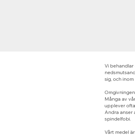
Vi behandlar 
nedsmutsande
sig, och inom
Omgivningen p
Många av våra
upplever ofta
Andra anser a
spindelfobi.
Vårt medel är