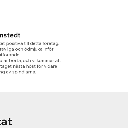
rnstedt
et positiva till detta företag.
revliga och ödmjuka inför
utförande.
a är borta, och vi kommer att
etaget nästa höst för vidare
g av spindlarna.
tat