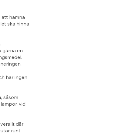
n att hamna
let ska hinna
.
å
a gärna en
ingsmedel.
aneringen.
ch har ingen
a, såsom
 lampor, vid
erallt där
rutar runt