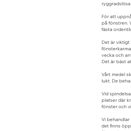
ryggradslösa 
För att uppn
på fönstren. 
fästa ordentl
Det är viktigt
fönsterkarma
vecka och anv
Det är bäst a
Vårt medel sk
lukt. De beha
Vid spindelsa
platser där k
fönster och v
Vi behandlar 
det finns öppn