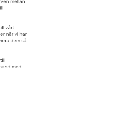
rven mellan
ll
ll vårt
er när vi har
rmera dem så
ill
amband med