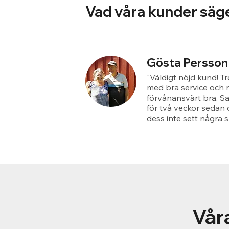
Vad våra kunder säg
Gösta Persson
"Väldigt nöjd kund! T
med bra service och r
förvånansvärt bra. S
för två veckor sedan 
dess inte sett några s
Våra