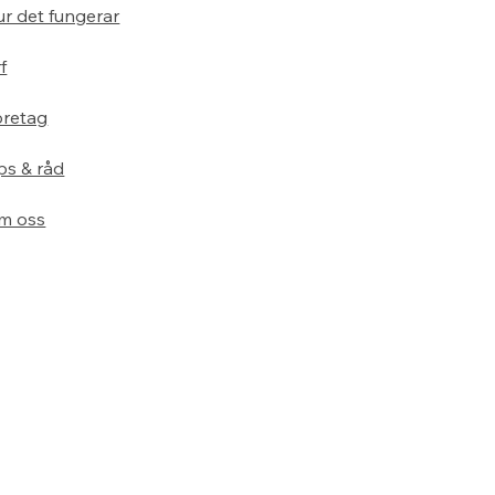
r det fungerar
f
öretag
ps & råd
m oss