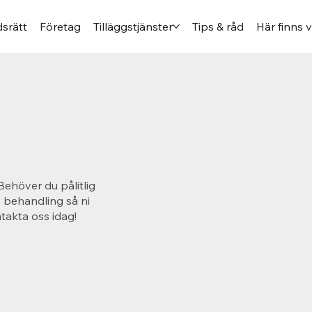
srätt
Företag
Tilläggstjänster
Tips & råd
Här finns v
Behöver du pålitlig
v behandling så ni
takta oss idag!