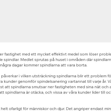
er fastighet med ett mycket effektivt medel som löser prob
 spindlar. Medlet sprutas på huset i områden där spindlarn
 några dagar kommer spindlarna att vara borta.
åverkar i vilken utsträckning spindlarna blir ett problem fö
 kunder genomför spindelsanering vartannat till varje år. 
st att spindlarna smutsar ner fastigheten med sina nät och a
tt spindlarna är otäcka, och vissa av våra kunder lider till 
 helt ofarligt för människor och djur. Det angriper endast mi