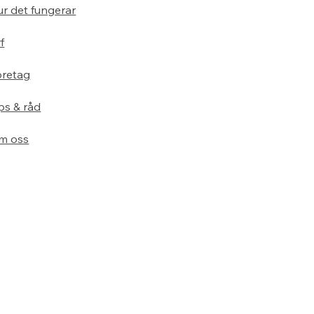
r det fungerar
f
öretag
ps & råd
m oss