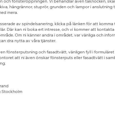
n och fönsteröppningen. Vi behandlar även taknocken, ska
kiva, hängrännor, stuprör, grunden och lampor i anslutning ti
med mera.
esserade av spindelsanering, klicka på länken för att komma ti
är. Där kan ni boka ert intresse, och vi kommer att kontakta 
rt område. Om ni känner andra i området, var vänliga och info
kan dra nytta av våra tjänster.
en fönsterputsning och fasadtvätt, vänligen fyll i formuläret t
toret att ni även önskar fönsterputs eller fasadtvätt i s
ng.
rand
g Stockholm