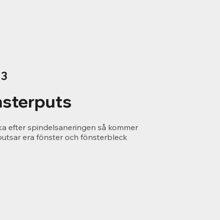
 3
sterputs
ka efter spindelsaneringen så kommer
putsar era fönster och fönsterbleck