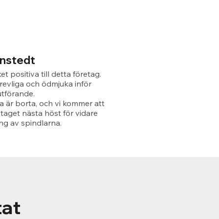
rnstedt
et positiva till detta företag.
revliga och ödmjuka inför
utförande.
a är borta, och vi kommer att
etaget nästa höst för vidare
g av spindlarna.
tat