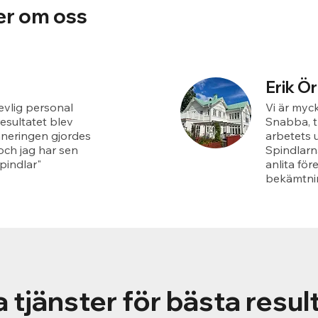
er om oss
Erik Ö
revlig personal
Vi är myck
esultatet blev
Snabba, t
aneringen gjordes
arbetets 
och jag har sen
Spindlarn
pindlar"
anlita för
bekämtnin
 tjänster för bästa resul