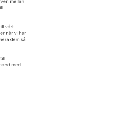
rven mellan
ll
ll vårt
er när vi har
rmera dem så
ill
amband med