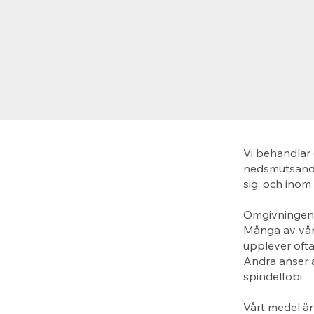
Vi behandlar 
nedsmutsande
sig, och inom
Omgivningen p
Många av våra
upplever ofta
Andra anser a
spindelfobi.
Vårt medel är