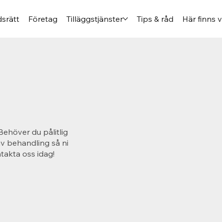
srätt
Företag
Tilläggstjänster
Tips & råd
Här finns v
Behöver du pålitlig
iv behandling så ni
takta oss idag!