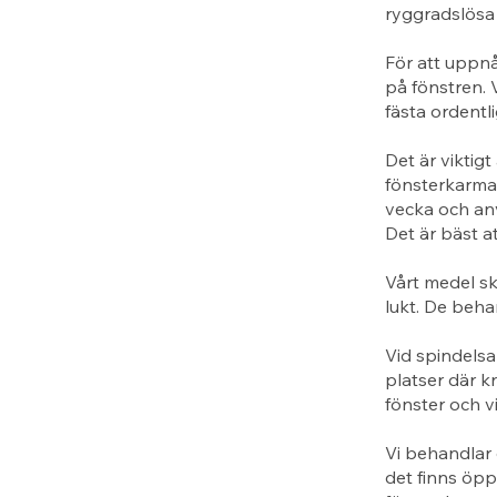
ryggradslösa 
För att uppn
på fönstren. 
fästa ordentl
Det är viktigt
fönsterkarma
vecka och anv
Det är bäst a
Vårt medel sk
lukt. De beha
Vid spindelsa
platser där k
fönster och v
Vi behandlar 
det finns öppn