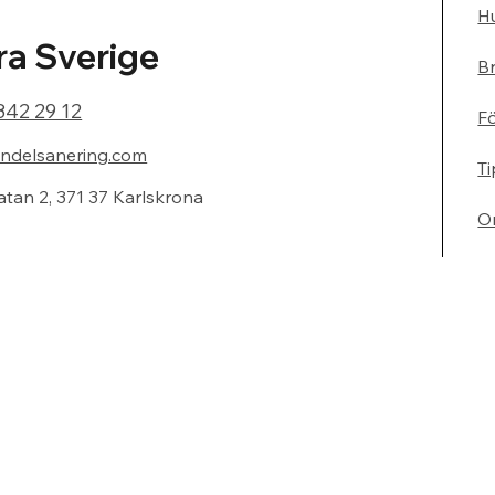
Hu
a Sverige
Br
842 29 12
F
ndelsanering.com
Ti
atan 2, 371 37 Karlskrona
O