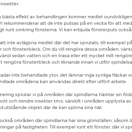
insekter.
å bästa effekt av behandlingen kommer medlet oundviklige
Vi rekommenderar att de inte putsas på en vecka för att med
igt runt omkring fönsterna. Vi kan erbjuda fönsterputs också
 att inte avlägsna medlet där det har sprutats, till exempel p
r och fönsterbleck. Om du vill rengöra dessa områden, vänt
änd sedan vatten och en trasa eller ett mycket milt rengör
tt rengöra fönsterbleck och liknande innan vi utför spindels
adar inte behandlade ytor, det lämnar inga synliga fläckar o
ndlade områdena kan användas direkt efter utfört arbete.
nering sprutar vi på områden där spindlarna hämtar sin föd
nott och mindre insekter trivs, särskilt i områden upplysta av
id utstående objekt där de kan spinna sina nät.
också områden där spindlarna har sina gömställen, såsom öv
ingar på fastigheten. Till exempel runt ett fönster, där vi sp