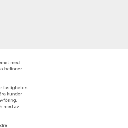
lemet med
a befinner
r fastigheten.
Våra kunder
vföring.
och med av
ndre