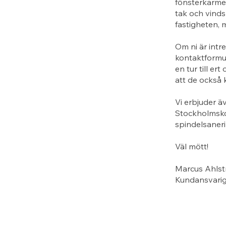
fönsterkarme
tak och vinds
fastigheten, 
Om ni är intr
kontaktformul
en tur till e
att de också 
Vi erbjuder äv
Stockholmskon
spindelsaneri
Väl mött!
Marcus Ahlst
Kundansvari