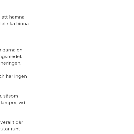
n att hamna
let ska hinna
.
å
a gärna en
ingsmedel.
aneringen.
ch har ingen
a, såsom
 lampor, vid
erallt där
rutar runt