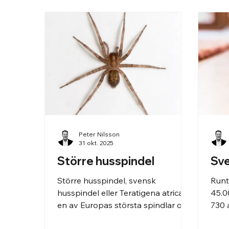
Peter Nilsson
31 okt. 2025
Större husspindel
Sve
Större husspindel, svensk
Runt
husspindel eller Teratigena atrica är
45.0
en av Europas största spindlar och
730 a
en vanlig syn i Sverige.
kan 