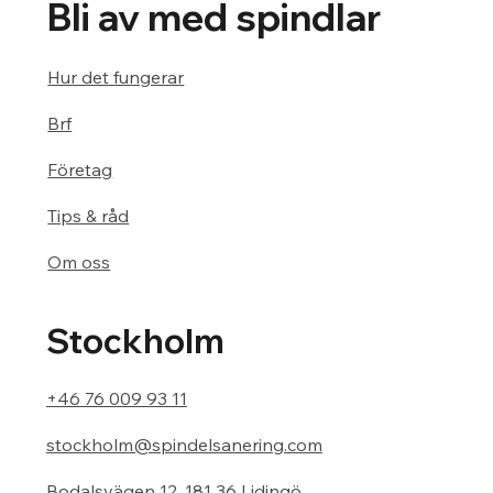
Bli av med spindlar
Hur det fungerar
Brf
Företag
Tips & råd
Om oss
Stockholm
+46 76 009 93 11
stockholm@spindelsanering.com
Bodalsvägen 12, 181 36 Lidingö