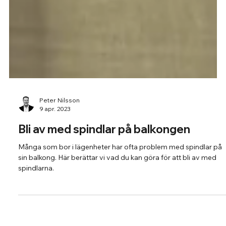
Peter Nilsson
9 apr. 2023
Bli av med spindlar på balkongen
Många som bor i lägenheter har ofta problem med spindlar på
sin balkong. Här berättar vi vad du kan göra för att bli av med