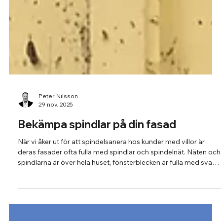
Peter Nilsson
29 nov. 2025
Bekämpa spindlar på din fasad
När vi åker ut för att spindelsanera hos kunder med villor är
deras fasader ofta fulla med spindlar och spindelnät. Näten och
spindlarna är över hela huset, fönsterblecken är fulla med svarta
prickar och det är fläckar på fasaden. Det värsta är nästan alltid
främst runt lampor och på skuggsidan. Känner du igen dig?
Lampa med spindelnät Rostiga fläckar på fönsterbleck Kunder