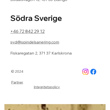
Södra Sverige
+46 72 842 29 12
syd@spindelsanering.com
Fiskaregatan 2, 371 37 Karlskrona
© 2024
Partner
Integritetspolicy