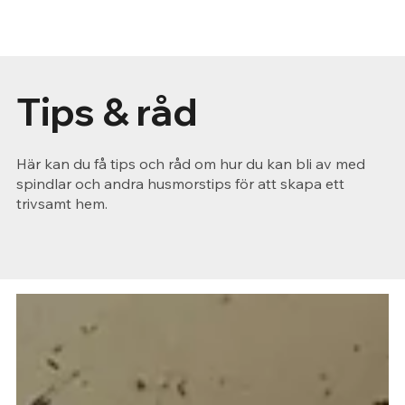
Tips & råd
Här kan du få tips och råd om hur du kan bli av med
spindlar och andra husmorstips för att skapa ett
trivsamt hem.